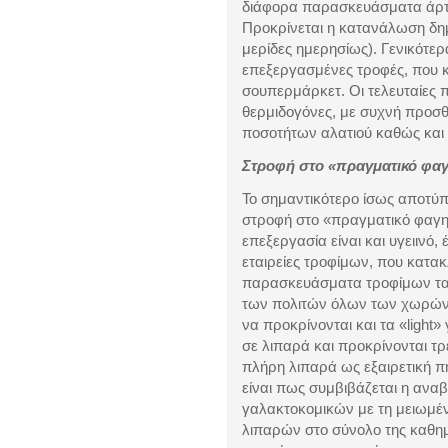
διάφορα παρασκευάσματα άρτ
Προκρίνεται η κατανάλωση δη
μερίδες ημερησίως). Γενικότερα
επεξεργασμένες τροφές, που 
σουπερμάρκετ. Οι τελευταίες π
θερμιδογόνες, με συχνή προσ
ποσοτήτων αλατιού καθώς και
Στροφή στο «πραγματικό φα
Το σημαντικότερο ίσως αποτύπ
στροφή στο «πραγματικό φαγητό
επεξεργασία είναι και υγειινό, 
εταιρείες τροφίμων, που κατ
παρασκευάσματα τροφίμων τα α
των πολιτών όλων των χωρών 
να προκρίνονται και τα «light
σε λιπαρά και προκρίνονται τ
πλήρη λιπαρά ως εξαιρετική π
είναι πως συμβιβάζεται η αναβ
γαλακτοκομικών με τη μειωμέ
λιπαρών στο σύνολο της καθημ