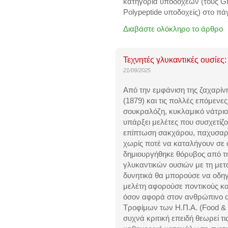
κατηγορία υποδοχέων (τους GIP
Polypeptide υποδοχείς) στο π
Διαβάστε ολόκληρο το άρθρο
Τεχνητές γλυκαντικές ουσίες:
21/09/2025
Από την εμφάνιση της ζαχαρίνη
(1879) και τις πολλές επόμεν
σουκραλόζη, κυκλαμικό νάτριο,
υπάρξει μελέτες που συσχετίζ
επίπτωση σακχάρου, παχυσαρκί
χωρίς ποτέ να καταλήγουν σε
δημιουργήθηκε θόρυβος από τ
γλυκαντικών ουσιών με τη μετ
δυνητικά θα μπορούσε να οδηγ
μελέτη αφορούσε ποντικούς και
όσον αφορά στον ανθρώπινο 
Τροφίμων των Η.Π.Α. (Food & 
συχνά κριτική επειδή θεωρεί 