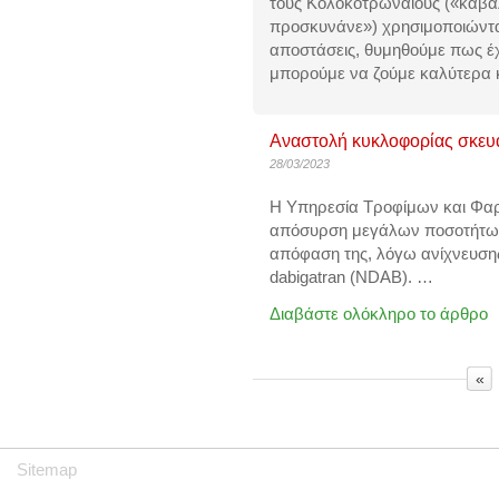
τους Κολοκοτρωναίους («καβά
προσκυνάνε») χρησιμοποιώντας 
αποστάσεις, θυμηθούμε πως έχ
μπορούμε να ζούμε καλύτερα κ
Αναστολή κυκλοφορίας σκευα
28/03/2023
Η Υπηρεσία Τροφίμων και Φα
απόσυρση μεγάλων ποσοτήτων
απόφαση
της, λόγω ανίχνευσης
dabigatran (NDAB).
…
Διαβάστε ολόκληρο το άρθρο
«
Sitemap