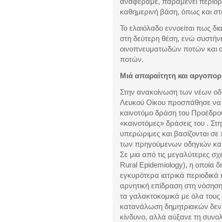
αναφέραμε, παραμένει περιορ
καθημερινή βάση, όπως και στ
Το ελαιόλαδο εννοείται πως δι
στη δεύτερη θέση, ενώ συστήν
οινοπνευματωδών ποτών και 
ποτών.
Μιά απαραίτητη και αργοπο
Στην ανακοίνωση των νέων οδ
Λευκού Οίκου προσπάθησε να 
καινοτόμο δράση του Προέδρου
«καινοτόμες» δράσεις του . Στ
υπερώριμες και βασίζονται σε 
των πρηγούμενων οδηγιών και 
Σε μια από τις μεγαλύτερες σχε
Rural Epidemiology)
, η οποία 
εγκυρότερα ιατρικά περιοδικά
αρνητική επίδραση στη νόσηση
τα γαλακτοκομικά με όλα τους 
κατανάλωση δημητριακών δεν 
κίνδυνο, αλλά αύξανε τη συνο