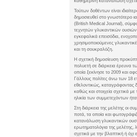
καθημερινή κατανάλωση σχετ
Τούτων δοθέντων είναι ιδιαίτε
δημοσιευθεί στο γνωστότερο ι
(
British Medical Journal
), σύμφ
τεχνητών γλυκαντικών ουσιών
εγκεφαλικά επεισόδια, ενοχοπο
χρησιμοποιούμενες γλυκαντικέ
και τη σουκραλόζη.
Η σχετική δημοσίευση προκύπτ
πολυετή σε διάρκεια έρευνα τ
οποία ξεκίνησε το 2009 και αφ
Γάλλους πολίτες άνω των 18 
εθελοντικώς, καταγράφοντας δι
καθώς και στοιχεία σχετικά με
ηλικία των συμμετεχόντων ήταν 
Στη διάρκεια της μελέτης οι σ
ποτά, τα οποία και φωτογράφι
κατανάλωση γλυκαντικών ουσι
ερωτηματολόγια της μελέτης,
σχετικά με την βλαπτική ή όχι