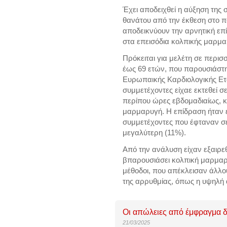
Έχει αποδειχθεί η αύξηση της
θανάτου από την έκθεση στο π
αποδεικνύουν την αρνητική επ
στα επεισόδια
κολπικής μαρμα
Πρόκειται για μελέτη σε περισ
έως 69 ετών, που παρουσιάστ
Ευρωπαικής Καρδιολογικής Ετ
συμμετέχοντες είχαε εκτεθεί σ
περίπου ώρες εβδομαδιαίως, κ
μαρμαρυγή. Η επίδραση ήταν ε
συμμετέχοντες που έφταναν σ
μεγαλύτερη (11%).
Από την ανάλυση είχαν εξαιρεθ
βπαρουσιάσει κολπική μαρμαρυ
μέθοδοι, που απέκλεισαν άλλ
της αρρυθμίας, όπως η υψηλή 
Οι απώλειες από έμφραγμα δεν
21/03/2025