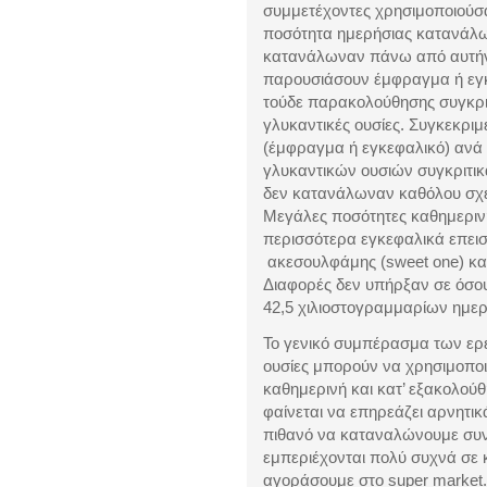
συμμετέχοντες χρησιμοποιούσα
ποσότητα ημερήσιας κατανάλωσ
κατανάλωναν πάνω από αυτήν 
παρουσιάσουν έμφραγμα ή εγκε
τούδε παρακολούθησης συγκρι
γλυκαντικές ουσίες. Συγκεκρι
(έμφραγμα ή εγκεφαλικό) ανά
γλυκαντικών ουσιών συγκριτικ
δεν κατανάλωναν καθόλου σχετ
Μεγάλες ποσότητες καθημερι
περισσότερα εγκεφαλικά επει
ακεσουλφάμης (sweet one) κα
Διαφορές δεν υπήρξαν σε όσο
42,5 χιλιοστογραμμαρίων ημερ
Το γενικό συμπέρασμα των ερε
ουσίες μπορούν να χρησιμοποι
καθημερινή και κατ’ εξακολού
φαίνεται να επηρεάζει αρνητικ
πιθανό να καταναλώνουμε συνθ
εμπεριέχονται πολύ συχνά σε 
αγοράσουμε στο super market.