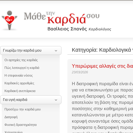
Κατηγορία: Καρδιολογικά ν
Γνωρίζω την καρδιά μου
Οι αρτηρίες της καρδιάς
Υπερώριμες αλλαγές στις δια
Πώς λειτουργεί η καρδιά
23/03/2026
Η στεφανιαία νόσος
Η διατροφική πυραμίδα είναι 
Καρδιακές αρρυθμίες
για να επικοινωνήσει με παρασ
Καρδιακή ανεπάρκεια
υγειινή διατροφή. Οι τροφές π
Για υγιή καρδιά
αποτελούν τη βάση της πυραμί
ποσότητες στην καθημερινή μα
Προσέχω την καρδιά μου
καταναλώνονται με μέτρο κατ
Διατροφή
κορυφή συναντάμε όσες ομάδε
Φυσική δραστηριότητα
πρόσφατα η διατροφική πυραμί
Χοληστερίνη