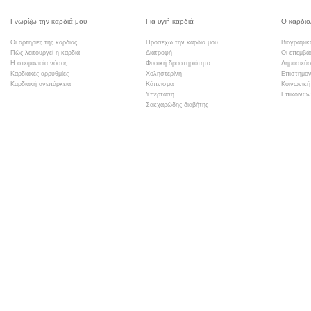
Γνωρίζω την καρδιά μου
Για υγιή καρδιά
Ο καρδιο
Οι αρτηρίες της καρδιάς
Προσέχω την καρδιά μου
Βιογραφικ
Πώς λειτουργεί η καρδιά
Διατροφή
Οι επεμβά
Η στεφανιαία νόσος
Φυσική δραστηριότητα
Δημοσιεύσ
Καρδιακές αρρυθμίες
Χοληστερίνη
Επιστημον
Καρδιακή ανεπάρκεια
Κάπνισμα
Κοινωνική
Υπέρταση
Επικοινων
Σακχαρώδης διαβήτης