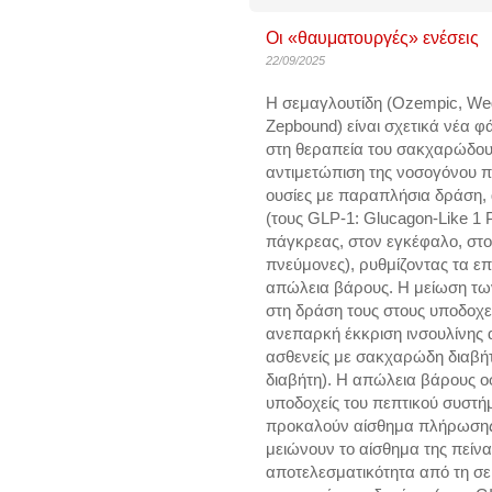
Οι «θαυματουργές» ενέσεις
22/09/2025
Η σεμαγλουτίδη (Ozempic, Weg
Zepbound) είναι σχετικά νέα φ
στη θεραπεία του σακχαρώδους
αντιμετώπιση της νοσογόνου π
ουσίες με παραπλήσια δράση, 
(τους GLP-1: Glucagon-Like 1 
πάγκρεας, στον εγκέφαλο, στο
πνεύμονες), ρυθμίζοντας τα ε
απώλεια βάρους. Η μείωση των
στη δράση τους στους υποδοχε
ανεπαρκή έκκριση ινσουλίνης 
ασθενείς με σακχαρώδη διαβήτη
διαβήτη). Η απώλεια βάρους ο
υποδοχείς του πεπτικού συστή
προκαλούν αίσθημα πλήρωσης,
μειώνουν το αίσθημα της πείνα
αποτελεσματικότητα από τη σε