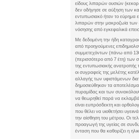
είδους λιπαρών ουσιών (κεκορ
δεν οδήγησε σε αύξηση των κα
εντυπωσιακό ήταν το εύρημα 
λιπαρών στην μακροζωία των 
νόσησης από εγκεφαλικά επεισ
Με δεδομένη την ήδη καταγρα
από προηγούμενες επιδημιολογ
συμμετεχόντων (πάνω από 130
(περισσότερο από 7 έτη) των 
της εντυπωσιακής ανατροπής 
οι συγραφείς της μελέτης κατ
αλλαγής των υφιστάμενων δια
δημοσιεύθηκαν τα αποτελέσματ
πυραμίδας και των συνακόλου
να θεωρηθεί παρά να εκλαμβά
είναι ευπρόσδεκτη και ορθολογ
που θέλει να υιοθετήσει υγειι
την αίσθηση του μέτρου. Οι τε
προαγωγή της υγείας σε συνδυ
ένταση που θα καθορίζει η ηλικ