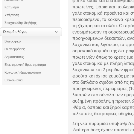
φυτικά έλαια και υδατάνθρακες
πρωτείνες, ψάρια και πουλερι
Κάπνισμα
γαλακτοκομικά προιόντα και 
Υπέρταση
περιορισμένα, τα κόκκινα κρέ
Σακχαρώδης διαβήτης
τη ζάχαρη και το αλάτι. Οι πρ
ενσωμάτωσαν τη συσσωρευμέν
Ο καρδιολόγος
προηγούμενων δεκαετιών, ανα
Βιογραφικό
λαχανικά και, λιγότερο, τα φ
Οι επεμβάσεις
σημαντικό κομμάτι της διατροφ
πρωτεινών όπως το κρέας (με 
Δημοσιεύσεις
γαλακτοκομικά με πλήρη λιπα
Επιστημονική δραστηριότητα
λαχανικών και 2 μερίδων φρο
Κοινωνική δραστηριότητα
φρούτα και όχι σε χυμούς με
Επικοινωνία
στο διπλάσιο σχεδόν από τις 
προηγούμενος περιορισμός (1
λιπαρών στο σύνολο των ημερή
αυξημένη πρόσληψη πρωτεινώ
Ψάρια, όσπρια και ξηροί καρπο
τελευταίες διατροφικές οδηγίες
Στη νέα πυραμίδα υποβαθμίζον
ιδιαίτερα όσες έχουν υποστεί 