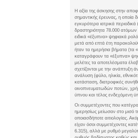
Η αξία της άσκησης στην αποφυ
σημαντικής έρευνας, η οποία 
εγκυρότερα ιατρικά περιοδικά 
δραστηριότητα 78.000 ατόμων 
ειδικά «έξυπνα» ψηφιακά ρολόγ
μετά από επτά έτη παρακολού
ήταν τα ημερήσια βήματα (τα «
καταγράφουν τα «έξυπνα» ψηφι
μελέτες τα αποτελέσματα έλα
σχετίζονται με την ανάπτυξη ά
ανάλυση (φύλο, ηλικία, εθνικό
κατάσταση, διατροφικές συνήθ
οινοπνευματωδών ποτών, χρήσ
ύπνου και τέλος ενδεχόμενη ύ
Οι συμμετέχοντες που κατέγρ
ημερησίως μείωσαν στο μισό τ
οποιασδήποτε αιτιολογίας. Ακ
είχαν όσοι συμμετέχοντες κατ
6.315), αλλά με ρυθμό μεγαλύ
ρυθμός βαδίσματος καθώς και