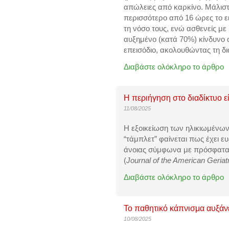
απώλειες από καρκίνο. Μάλιστ
περισσότερο από 16 ώρες το ε
τη νόσο τους, ενώ ασθενείς μ
αυξημένο (κατά 70%) κίνδυνο
επεισόδιο, ακολουθώντας τη δι
Διαβάστε ολόκληρο το άρθρο
Η περιήγηση στο διαδίκτυο εί
11/08/2025
Η εξοικείωση των ηλικιωμένων
“τάμπλετ” φαίνεται πως έχει 
άνοιας σύμφωνα με πρόσφατα δ
(
Journal of the American Geriat
Διαβάστε ολόκληρο το άρθρο
Το παθητικό κάπνισμα αυξάν
10/08/2025