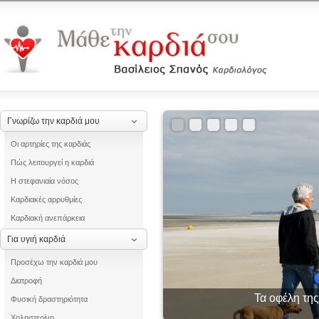
Γνωρίζω την καρδιά μου
Οι αρτηρίες της καρδιάς
Πώς λειτουργεί η καρδιά
Η στεφανιαία νόσος
Καρδιακές αρρυθμίες
Καρδιακή ανεπάρκεια
Για υγιή καρδιά
Προσέχω την καρδιά μου
Διατροφή
Μυοκαρδίτιδα μετ
Τα οφέλη της
Φυσική δραστηριότητα
Χοληστερίνη