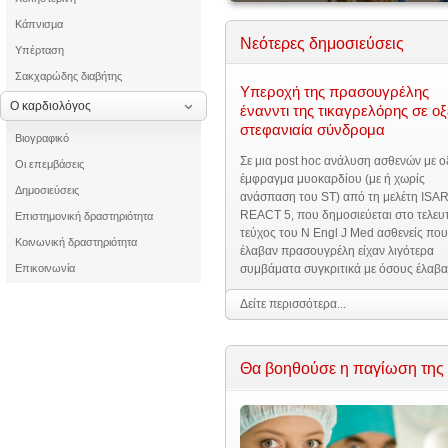
Κάπνισμα
Νεότερες δημοσιεύσεις
Υπέρταση
Σακχαρώδης διαβήτης
Υπεροχή της πρασουγρέλης
Ο καρδιολόγος
ένανντι της τικαγρελόρης σε ο
στεφανιαία σύνδρομα
Βιογραφικό
Σε μια post hoc ανάλυση ασθενών με ο
Οι επεμβάσεις
έμφραγμα μυοκαρδίου (με ή χωρίς
Δημοσιεύσεις
ανάσπαση του ST) από τη μελέτη ISAR
REACT 5, που
δημοσιεύεται στο τελευ
Επιστημονική δραστηριότητα
τεύχος του N Engl J Med
ασθενείς που
Κοινωνική δραστηριότητα
έλαβαν πρασουγρέλη είχαν λιγότερα
Επικοινωνία
συμβάματα συγκριτικά με όσους έλαβ
τικαγρελόρη σε παρακολούθηση ενός
Δείτε περισσότερα...
έτους.
Το πρωτογενές καταληκτικό σημείο
(θάνατος, έμφραγμα, εγκεφαλικό
Θα βοηθούσε η παγίωση της 
επεισόδιο) συνέβη σε 184 από τους 2
ασθενείς που έλαβαν τικαγρελόρη (9.
και σε 137 από τους 2006 που έλαβαν
πρασουγρέλη (6.9%) με στατιστική
σημαντικότητα υπέρ της δεύτερης (ha