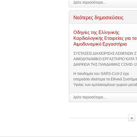
Δείτε περισσότερα...
Νεότερες δημοσιεύσεις
Οδηγίες της Ελληνικής
Καρδιολογικής Εταιρείας για τα
Αιμοδυναμικό Εργαστήρια
ΣΥΣΤΑΣΕΙΣ ΔΙΑΧΕΙΡΙΣΗΣ ΑΣΘΕΝΩΝ 
ΑΙΜΟΔΥΝΑΜΙΚΟ ΕΡΓΑΣΤΗΡΙΟ ΚΑΤΑ 
ΔΙΑΡΚΕΙΑ ΤΗΣ ΠΑΝΔΗΜΙΑΣ COVID-1
Η πανδημία του SARS-CoV-2 έχει
επηρεάσει ιδιαίτερα τα Εθνικά Συστήμ
Υγείας των εμπλεκομένων χωρών μετα
των οποίων και της Ελλάδας, ενώ
ταυτόχρονα θέτει αναμενόμενες
Δείτε περισσότερα...
προκλήσεις στην πρακτική των
Αιμοδυναμικών Εργαστηρίων. Οι
επιπτώσεις αυτές απαιτούν τροποποί
«
της κλασικής καθημερινής αντιμετώπι
τόσο των ασθενών με καρδιακή νόσο χ
λοίμωξη όσο και των ασθενών με ύποπ
πιθανή λοίμωξη SARS-CoV-2 και των