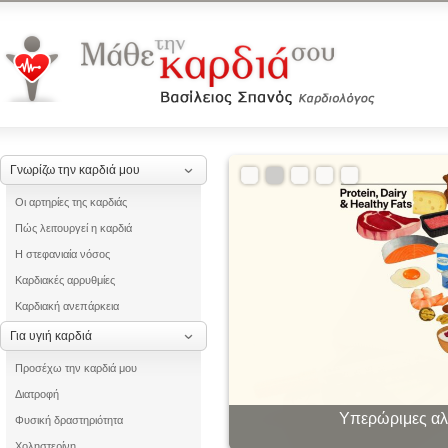
Γνωρίζω την καρδιά μου
Οι αρτηρίες της καρδιάς
Πώς λειτουργεί η καρδιά
Η στεφανιαία νόσος
Καρδιακές αρρυθμίες
Καρδιακή ανεπάρκεια
Για υγιή καρδιά
Προσέχω την καρδιά μου
Διατροφή
Υπερώριμες αλλ
Οι «θ
Φυσική δραστηριότητα
Χοληστερίνη