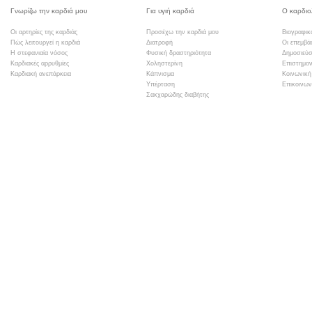
Γνωρίζω την καρδιά μου
Για υγιή καρδιά
Ο καρδιο
Οι αρτηρίες της καρδιάς
Προσέχω την καρδιά μου
Βιογραφικ
Πώς λειτουργεί η καρδιά
Διατροφή
Οι επεμβά
Η στεφανιαία νόσος
Φυσική δραστηριότητα
Δημοσιεύσ
Καρδιακές αρρυθμίες
Χοληστερίνη
Επιστημον
Καρδιακή ανεπάρκεια
Κάπνισμα
Κοινωνική
Υπέρταση
Επικοινων
Σακχαρώδης διαβήτης