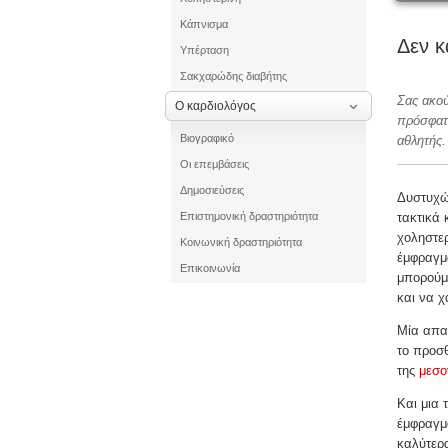
Κάπνισμα
Δεν κ
Υπέρταση
Σακχαρώδης διαβήτης
Σας ακού
Ο καρδιολόγος
πρόσφατα
Βιογραφικό
αθλητής. 
Οι επεμβάσεις
Δημοσιεύσεις
Δυστυχώς
Επιστημονική δραστηριότητα
τακτικά 
χοληστερ
Κοινωνική δραστηριότητα
έμφραγμα
Επικοινωνία
μπορούμε
και να χ
Μία απαρ
το προσθ
της
μεσο
Και μια 
έμφραγμα
καλύτερα