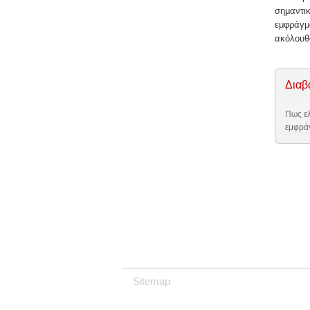
σημαντι
εμφράγμ
ακόλουθ
Διαβ
Πως ελ
εμφρά
Sitemap