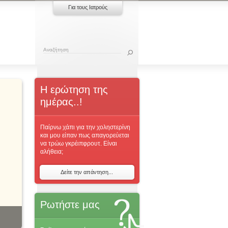
Για τους Ιατρούς
Η ερώτηση της
ημέρας..!
Παίρνω χάπι για την χοληστερίνη
και μου είπαν πως απαγορεύεται
να τρώω γκρέιπφρουτ. Είναι
αλήθεια;
Δείτε την απάντηση...
Ρωτήστε μας