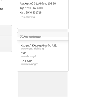
Ασκληπιού 31, Αθήνα, 106 80
Τηλ.: 210 367 4000
το
Kιν.: 6946 331718
Επικοινωνία
Άλλοι ιστότοποι
Κεντρική Κλινική Αθηνών Α.Ε.
www.centralclinic.gr/
ΕΚΕ
www.hcs.gr/
ΕΛ.Ι.ΚΑΡ.
www.elikar.gr/