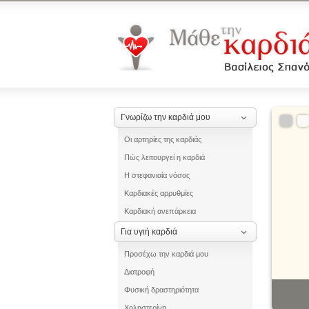
Γνωρίζω την καρδιά μου
Οι αρτηρίες της καρδιάς
Πώς λειτουργεί η καρδιά
Η στεφανιαία νόσος
Καρδιακές αρρυθμίες
Καρδιακή ανεπάρκεια
Για υγιή καρδιά
Προσέχω την καρδιά μου
Διατροφή
Φυσική δραστηριότητα
Χοληστερίνη