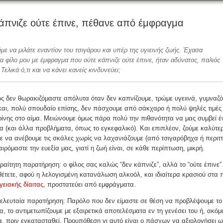
άπνιζε ούτε έπινε, πέθανε από έμφραγμα
με να μιλάτε εναντίον του τσιγάρου και υπέρ της υγιεινής ζωής. Έχασα
 φίλο μου με έμφραγμα που ούτε κάπνιζε ούτε έπινε, ήταν αδύνατος, παλιός
Τελικά ό,τι και να κάνει κανείς κινδυνεύει;
 δεν θωρακιζόμαστε απόλυτα όταν δεν καπνίζουμε, τρώμε υγειινά, γυμναζ
και, πολύ σπουδαίο επίσης, δεν πάσχουμε από σάκχαρο ή πολύ ψηλές τιμές
ίνης στο αίμα. Μειώνουμε όμως πάρα πολύ την πιθανότητα να μας συμβεί έ
 (και άλλα προβλήματα, όπως το εγκεφαλικό). Και επιπλέον, ζούμε καλύτε
 να ανέβουμε τις σκάλες χωρίς να λαχανιάζουμε (από τσιγαρόβηχα ή περιττ
αιρόμαστε την ευεξία μας, γιατί η ζωή είναι, σε κάθε περίπτωση, μικρή.
αίτητη παρατήρηση: ο φίλος σας καλώς “δεν κάπνιζε”, αλλά το “ούτε έπινε
έτετε, αφού η λελογισμένη κατανάλωση αλκοόλ, και ιδιαίτερα κρασιού στα 
γειακής δίαιτας
, προστατεύει από εμφράγματα.
τελευταία παρατήρηση: Παρόλο που δεν είμαστε σε θέση να προβλέψουμε το
, το αντιμετωπίζουμε με εξαιρετικά αποτελέσματα εν τη γενέσει του ή, ακόμ
, πριν εγκατασταθεί. Προυπόθεση γι αυτό είναι ο πάσχων να αξιολογήσει ω