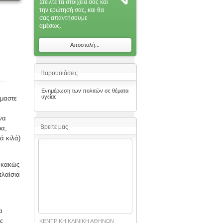
Στείλτε τα στοιχεία σας και
την ερώτησή σας, και θα
σας απαντήσoυμε
αμέσως.
Αποστολή...
Παρουσιάσεις
Ενημέρωση των πολιτών σε θέματα
υγείας
όμαστε
να
Βρείτε μας
ρα,
ά κιλά)
” κακώς
πλαίσια
α
ς
ΚΕΝΤΡΙΚΗ ΚΛΙΝΙΚΗ ΑΘΗΝΩΝ