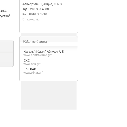
Ασκληπιού 31, Αθήνα, 106 80
Τηλ.: 210 367 4000
είες
Kιν.: 6946 331718
γετικά
Επικοινωνία
ά
Άλλοι ιστότοποι
Κεντρική Κλινική Αθηνών Α.Ε.
www.centralclinic.gr/
ΕΚΕ
www.hcs.gr/
ΕΛ.Ι.ΚΑΡ.
www.elikar.gr/