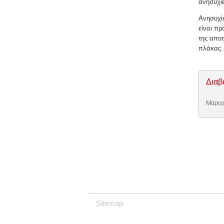
ανησυχίε
Ανησυχίε
είναι πρ
της αποτ
πλάκας.
Διαβ
Μαριχο
Sitemap