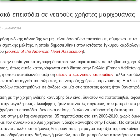
ακά επεισόδια σε νεαρούς χρήστες μαριχουάνας
νό - 26/04/2014
ρήση ινδικής κάνναβης να μην είναι όσο αθώα πιστεύουμε, σύμφωνα με τα
 σχετικής μελέτης, η οποία δημοσιεύθηκε στον ιστότοπο έγκυρου καρδιολογι
κού
(
Journal of the American Heart Association
).
αι στην ουσία για καταγραφή δυσάρεστων περιστατικών σε πληθυσμό χρηστ
νας, όπως αυτές καταγράφονται από δίκτυο στην Γαλλία (French Addictovig
),
η οποία καταδεικνύει αύξηση
οξέων στεφανιαίων επεισοδίων
, αλλά και άλ
ων από τα αγγεία του σώματος, σε νεαρούς χρήστες μαριχουάνας. Η πλειοψ
σοδίων παρατηρήθηκε σε άνδρες και μία στις τέσσερις φορές ήταν θανατηφό
ιση με την χρήση ινδικής κάνναβης δεν είναι δυνατόν να πιστοποιηθεί, αφού
 στην μεγάλη τους πλειοψηφία, ήταν καπνιστές τσιγάρων, που μπορεί από μ
ξηγήσει τα επεισόδια. Δεν είναι επίσης εύκολο να καθοριστεί η έκταση του
ου: στην μελέτη αναφέρονται 35 περιπτώσεις στα έτη 2006-2010, χωρίς όμω
με τον συνολικό αριθμό χρηστών ινδικής κάνναβης στην Γαλλία. Ως αποτέλ
απάνω πολλοί επιστήμονες θεωρούν πως η πραγματική αξία της ανακοίνωσ
 μας οδηγήσει στην διεξαγωγή μελετών, που θα μπορούν να απαντήσουν στι