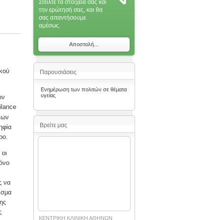
Στείλτε τα στοιχεία σας και
την ερώτησή σας, και θα
σας απαντήσoυμε
αμέσως.
Αποστολή...
κού
Παρουσιάσεις
Ενημέρωση των πολιτών σε θέματα
υγείας
ών
ilance
λων
Βρείτε μας
ηφία
ρο.
 οι
όνο
ς να
εσμα
ης
ς
ΚΕΝΤΡΙΚΗ ΚΛΙΝΙΚΗ ΑΘΗΝΩΝ