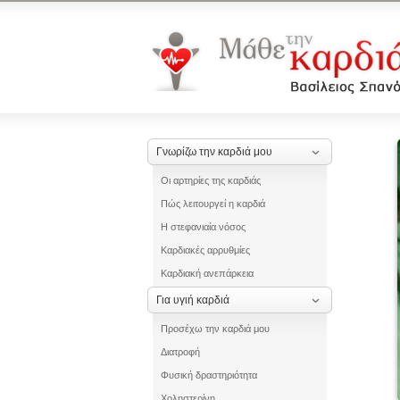
Γνωρίζω την καρδιά μου
Οι αρτηρίες της καρδιάς
Πώς λειτουργεί η καρδιά
Η στεφανιαία νόσος
Καρδιακές αρρυθμίες
Καρδιακή ανεπάρκεια
Για υγιή καρδιά
Προσέχω την καρδιά μου
Διατροφή
Φυσική δραστηριότητα
Χοληστερίνη