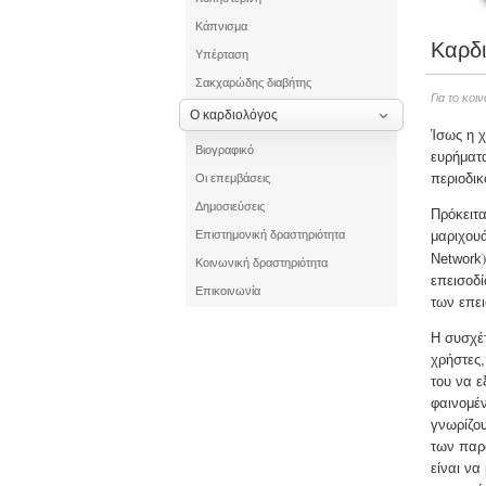
Κάπνισμα
Καρδι
Υπέρταση
Σακχαρώδης διαβήτης
Για το κοι
Ο καρδιολόγος
Ίσως η χ
Βιογραφικό
ευρήματα
περιοδι
Οι επεμβάσεις
Δημοσιεύσεις
Πρόκειτ
Επιστημονική δραστηριότητα
μαριχουά
Network
Κοινωνική δραστηριότητα
επεισοδί
Επικοινωνία
των επει
Η συσχέτ
χρήστες,
του να ε
φαινομέν
γνωρίζου
των παρ
είναι να