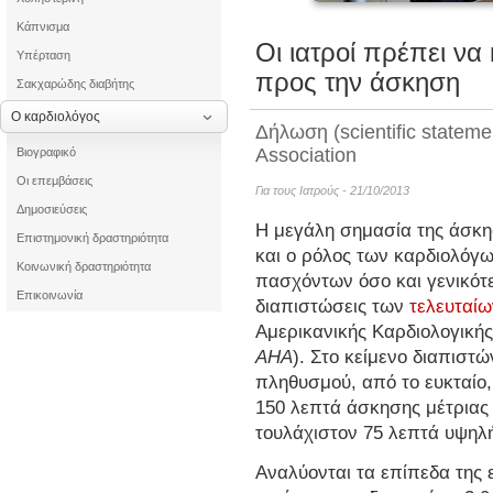
Κάπνισμα
Οι ιατροί πρέπει να
Υπέρταση
προς την άσκηση
Σακχαρώδης διαβήτης
Ο καρδιολόγος
Δήλωση (scientific stateme
Association
Βιογραφικό
Οι επεμβάσεις
Για τους Ιατρούς - 21/10/2013
Δημοσιεύσεις
Η μεγάλη σημασία της άσκησ
Επιστημονική δραστηριότητα
και ο ρόλος των καρδιολόγ
Κοινωνική δραστηριότητα
πασχόντων όσο και γενικότε
Επικοινωνία
διαπιστώσεις των
τελευταίω
Αμερικανικής Καρδιολογικής 
AHA
).
Στο κείμενο διαπιστώ
πληθυσμού, από το ευκταίο,
150 λεπτά άσκησης μέτριας
τουλάχιστον 75 λεπτά υψηλ
Αναλύονται τα επίπεδα της