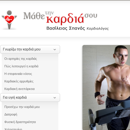
Γνωρίζω την καρδιά μου
Οι αρτηρίες της καρδιάς
Πώς λειτουργεί η καρδιά
Η στεφανιαία νόσος
Καρδιακές αρρυθμίες
Καρδιακή ανεπάρκεια
Για υγιή καρδιά
Προσέχω την καρδιά μου
Διατροφή
Φυσική δραστηριότητα
Χοληστερίνη