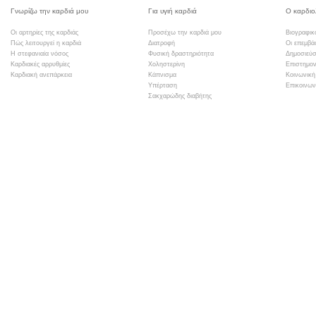
Γνωρίζω την καρδιά μου
Για υγιή καρδιά
Ο καρδιο
Οι αρτηρίες της καρδιάς
Προσέχω την καρδιά μου
Βιογραφικ
Πώς λειτουργεί η καρδιά
Διατροφή
Οι επεμβά
Η στεφανιαία νόσος
Φυσική δραστηριότητα
Δημοσιεύσ
Καρδιακές αρρυθμίες
Χοληστερίνη
Επιστημον
Καρδιακή ανεπάρκεια
Κάπνισμα
Κοινωνική
Υπέρταση
Επικοινων
Σακχαρώδης διαβήτης