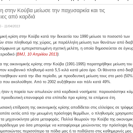
η στην Κούβα μείωσε την παχυσαρκία και τις
ιες από καρδιά
νό - 11/04/2013
μική κρίση στην Κούβα κατά την δεκαετία του 1990 μείωσε το ποσοστό των
κών στον πληθυσμό της χώρας, με παράλληλη μείωση των θανάτων από διαβ
σύμφωνα με εμπεριστατωμένη σχετική μελέτη, η οποία δημοσιεύεται σε έγκυ
εριοδικό (
BMJ, 10 Απριλίου 2013
).
α της οικονομικής κρίσης στην Κούβα (1991-1995) παρατηρήθηκε μείωση του
τον κουβανικό πληθυσμό κατά 5,5 κιλά κατά μέσο όρο. Οι θάνατοι από διαβ
οιήθηκαν κατά την ίδια περίοδο, με προοδευτική μείωση τους στο μισό (50%
ία που ακολούθησε. Από το 2002 αυξήθηκαν και πάλι κατά 49%.
 ήταν η πορεία των απωλειών από καρδιακά νοσήματα: παρουσιάστηκε κά
 προοδευτική επαναφορά στα επίπεδα προ κρίσης τα επόμενα έτη.
σιακή επίδραση της οικονομικής κρίσης αποδίδεται στις ελλείψεις σε τρόφιμ
 οπότε εκτός από την μειωμένη πρόσληψη θερμίδων, ο πληθυσμός χρησιμοπ
 τα μηχανοκίνητα μέσα μεταφοράς. Πολλοί θεωρούν την Κούβα της οικονομικ
παράδειγμα για όσα μπορούμε να καταφέρουμε μειώνοντας την πρόσληψη θε
ιμοποιώντας περισσότερο τα πόδια μας ή το ποδήλατο στις καθημερινές μας