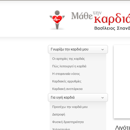
Γνωρίζω την καρδιά μου
Οι αρτηρίες της καρδιάς
Πώς λειτουργεί η καρδιά
Η στεφανιαία νόσος
Καρδιακές αρρυθμίες
Καρδιακή ανεπάρκεια
Για υγιή καρδιά
Προσέχω την καρδιά μου
Διατροφή
Φυσική δραστηριότητα
Λιγότ
Χοληστερίνη