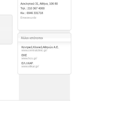
Ασκληπιού 31, Αθήνα, 106 80
Τηλ.: 210 367 4000
Kιν.: 6946 331718
Επικοινωνία
Άλλοι ιστότοποι
Κεντρική Κλινική Αθηνών Α.Ε.
www.centralclinic.gr/
ΕΚΕ
www.hcs.gr/
ΕΛ.Ι.ΚΑΡ.
www.elikar.gr/