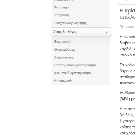
Κάπνισμα
Η κρίσ
Υπέρταση
απώλε
Σακχαρώδης διαβήτης
Για το κοι
Ο καρδιολόγος
Η οικονο
Βιογραφικό
διαβητι
καρδιά, 
Οι επεμβάσεις
ιατρικό π
Δημοσιεύσεις
Τα χρόνι
Επιστημονική δραστηριότητα
βάρους σ
Κοινωνική δραστηριότητα
σταθεροπ
Επικοινωνία
πενταετ
Ανάλογη
(34%) με
Η εντυπω
βενζίνη,
λιγότερο
κρίσης 
και χρησ