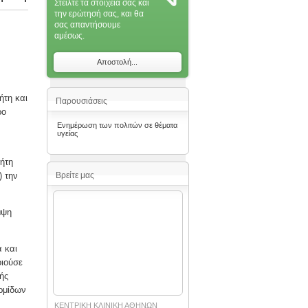
Στείλτε τα στοιχεία σας και
την ερώτησή σας, και θα
σας απαντήσoυμε
αμέσως.
Αποστολή...
ήτη και
Παρουσιάσεις
ρο
Ενημέρωση των πολιτών σε θέματα
υγείας
ήτη
) την
Βρείτε μας
μψη
α και
οιούσε
ής
ρμίδων
ΚΕΝΤΡΙΚΗ ΚΛΙΝΙΚΗ ΑΘΗΝΩΝ