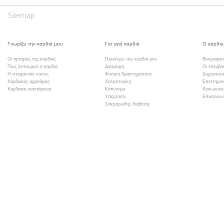
Sitemap
Γνωρίζω την καρδιά μου
Για υγιή καρδιά
Ο καρδιο
Οι αρτηρίες της καρδιάς
Προσέχω την καρδιά μου
Βιογραφικ
Πώς λειτουργεί η καρδιά
Διατροφή
Οι επεμβά
Η στεφανιαία νόσος
Φυσική δραστηριότητα
Δημοσιεύσ
Καρδιακές αρρυθμίες
Χοληστερίνη
Επιστημον
Καρδιακή ανεπάρκεια
Κάπνισμα
Κοινωνική
Υπέρταση
Επικοινων
Σακχαρώδης διαβήτης