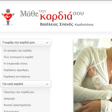
Γνωρίζω την καρδιά μου
Οι αρτηρίες της καρδιάς
Πώς λειτουργεί η καρδιά
Η στεφανιαία νόσος
Καρδιακές αρρυθμίες
Καρδιακή ανεπάρκεια
Για υγιή καρδιά
Προσέχω την καρδιά μου
Διατροφή
Φυσική δραστηριότητα
Χοληστερίνη