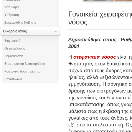
Κάπνισμα
Γυναικεία χειραφέτη
Υπέρταση
νόσος
Σακχαρώδης διαβήτης
Ο καρδιολόγος
Δημοσιεύθηκε στους “Ρυθμ
Βιογραφικό
2004
Οι επεμβάσεις
Η
στεφανιαία νόσος
είναι 
Δημοσιεύσεις
θνητότητας στον δυτικό κόσ
Επιστημονική δραστηριότητα
συχνά από τους άνδρες κατ
Κοινωνική δραστηριότητα
ηλικίας, αλλά «εξισώνονται»
Επικοινωνία
εμμηνόπαυση. Η αρνητική αυ
δράσης των οιστρογόνων με
της γυναίκας και δεν ανατρ
υποκατάστασης, όπως γνωρ
μάλιστα πως η έκβαση της σ
γυναίκες από τους άνδρες, ί
εξ’ ίσου αποτελεσματική. Ω
έμφραγμα αποτελούν σημαντ