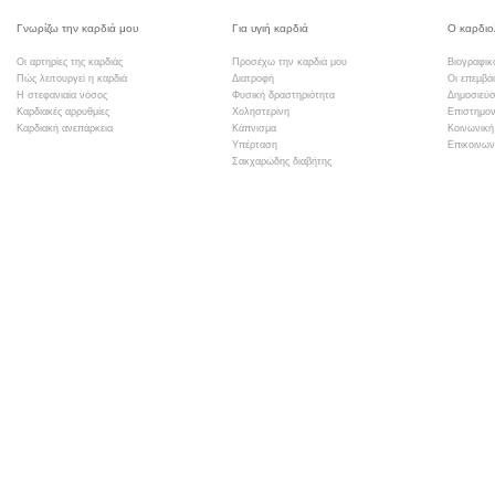
Γνωρίζω την καρδιά μου
Για υγιή καρδιά
Ο καρδιο
Οι αρτηρίες της καρδιάς
Προσέχω την καρδιά μου
Βιογραφικ
Πώς λειτουργεί η καρδιά
Διατροφή
Οι επεμβά
Η στεφανιαία νόσος
Φυσική δραστηριότητα
Δημοσιεύσ
Καρδιακές αρρυθμίες
Χοληστερίνη
Επιστημον
Καρδιακή ανεπάρκεια
Κάπνισμα
Κοινωνική
Υπέρταση
Επικοινων
Σακχαρώδης διαβήτης