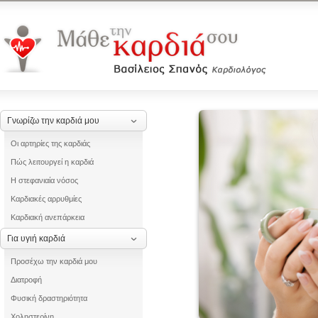
Γνωρίζω την καρδιά μου
Οι αρτηρίες της καρδιάς
Πώς λειτουργεί η καρδιά
Η στεφανιαία νόσος
Καρδιακές αρρυθμίες
Καρδιακή ανεπάρκεια
Για υγιή καρδιά
Προσέχω την καρδιά μου
Διατροφή
Φυσική δραστηριότητα
Χοληστερίνη