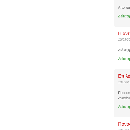
Από παρ
Δείτε τ
Η αντ
10/03/2
Διάλεξη
Δείτε τ
Επιλέ
10/03/2
Παρουσ
Αναγένν
Δείτε τ
Πόνος