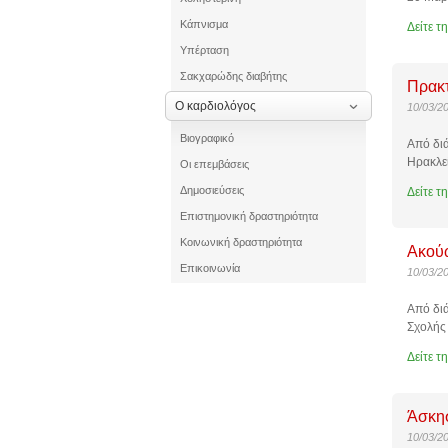
Κάπνισμα
Δείτε τ
Υπέρταση
Σακχαρώδης διαβήτης
Πρακτ
Ο καρδιολόγος
10/03/2
Βιογραφικό
Από διά
Ηρακλε
Οι επεμβάσεις
Δημοσιεύσεις
Δείτε τ
Επιστημονική δραστηριότητα
Κοινωνική δραστηριότητα
Ακούω
Επικοινωνία
10/03/2
Από διά
Σχολής
Δείτε τ
Άσκησ
10/03/2