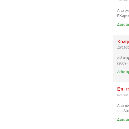
10/03/2
Από εν
Ελληνικ
Δείτε τ
Χολησ
10/03/2
Διάλεξ
(2009)
Δείτε τ
Επί τ
07/03/2
Από τον
του Λα
Δείτε τ