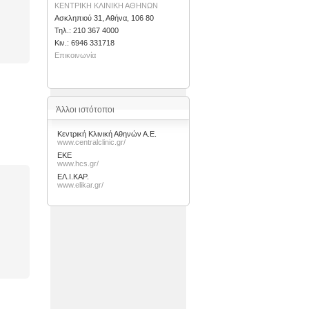
ΚΕΝΤΡΙΚΗ ΚΛΙΝΙΚΗ ΑΘΗΝΩΝ
Ασκληπιού 31, Αθήνα, 106 80
Τηλ.: 210 367 4000
Kιν.: 6946 331718
Επικοινωνία
Άλλοι ιστότοποι
Κεντρική Κλινική Αθηνών Α.Ε.
www.centralclinic.gr/
ΕΚΕ
www.hcs.gr/
ΕΛ.Ι.ΚΑΡ.
www.elikar.gr/