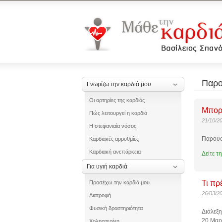
Παρο
Γνωρίζω την καρδιά μου
Οι αρτηρίες της καρδιάς
Μπορο
Πώς λειτουργεί η καρδιά
21/10/2
Η στεφανιαία νόσος
Παρουσί
Καρδιακές αρρυθμίες
Καρδιακή ανεπάρκεια
Δείτε τ
Για υγιή καρδιά
Τι πρ
Προσέχω την καρδιά μου
26/03/2
Διατροφή
Φυσική δραστηριότητα
Διάλεξη
20 Μαρ
Χοληστερίνη