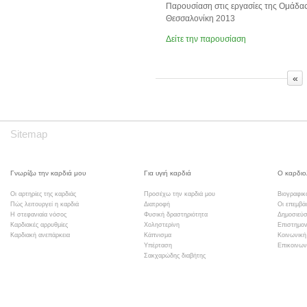
Παρουσίαση στις εργασίες της Ομάδας
Θεσσαλονίκη 2013
Δείτε την παρουσίαση
«
Sitemap
Γνωρίζω την καρδιά μου
Για υγιή καρδιά
Ο καρδιο
Οι αρτηρίες της καρδιάς
Προσέχω την καρδιά μου
Βιογραφικ
Πώς λειτουργεί η καρδιά
Διατροφή
Οι επεμβά
Η στεφανιαία νόσος
Φυσική δραστηριότητα
Δημοσιεύσ
Καρδιακές αρρυθμίες
Χοληστερίνη
Επιστημον
Καρδιακή ανεπάρκεια
Κάπνισμα
Κοινωνική
Υπέρταση
Επικοινων
Σακχαρώδης διαβήτης