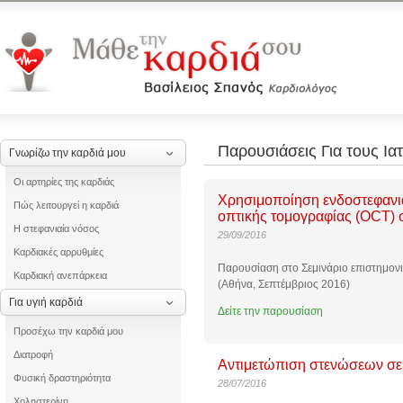
Παρουσιάσεις Για τους Ια
Γνωρίζω την καρδιά μου
Οι αρτηρίες της καρδιάς
Χρησιμοποίηση ενδοστεφανια
Πώς λειτουργεί η καρδιά
οπτικής τομογραφίας (OCT) 
Η στεφανιαία νόσος
29/09/2016
Καρδιακές αρρυθμίες
Παρουσίαση στο Σεμινάριο επιστημον
Καρδιακή ανεπάρκεια
(Αθήνα, Σεπτέμβριος 2016)
Για υγιή καρδιά
Δείτε την παρουσίαση
Προσέχω την καρδιά μου
Διατροφή
Αντιμετώπιση στενώσεων σε
Φυσική δραστηριότητα
28/07/2016
Χοληστερίνη