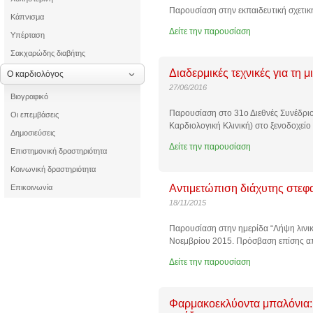
Παρουσίαση στην εκπαιδευτική σχετική
Κάπνισμα
Δείτε την παρουσίαση
Υπέρταση
Σακχαρώδης διαβήτης
Διαδερμικές τεχνικές για τη 
Ο καρδιολόγος
27/06/2016
Βιογραφικό
Παρουσίαση στο 31ο Διεθνές Συνέδριο
Οι επεμβάσεις
Καρδιολογική Κλινική) στο ξενοδοχείο
Δημοσιεύσεις
Δείτε την παρουσίαση
Επιστημονική δραστηριότητα
Κοινωνική δραστηριότητα
Αντιμετώπιση διάχυτης στεφ
Επικοινωνία
18/11/2015
Παρουσίαση στην ημερίδα “Λήψη λινι
Νοεμβρίου 2015. Πρόσβαση επίσης α
Δείτε την παρουσίαση
Φαρμακοεκλύοντα μπαλόνια: 