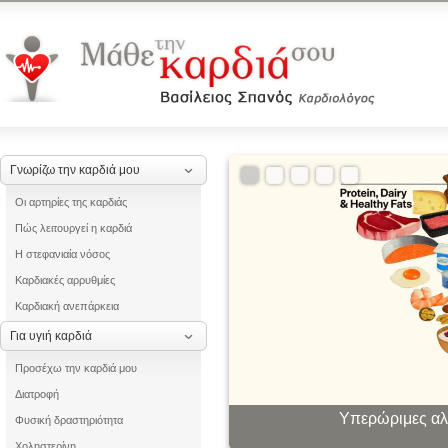
Γνωρίζω την καρδιά μου
Οι αρτηρίες της καρδιάς
Πώς λειτουργεί η καρδιά
Η στεφανιαία νόσος
Καρδιακές αρρυθμίες
Καρδιακή ανεπάρκεια
Για υγιή καρδιά
Προσέχω την καρδιά μου
Διατροφή
Υπερώριμες αλλ
Οι «θ
Φυσική δραστηριότητα
Χοληστερίνη