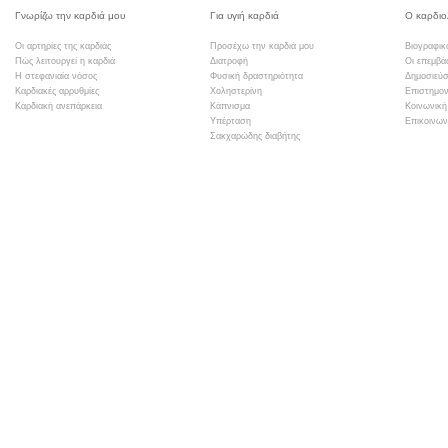
Γνωρίζω την καρδιά μου
Για υγιή καρδιά
Ο καρδιο
Οι αρτηρίες της καρδιάς
Προσέχω την καρδιά μου
Βιογραφικ
Πώς λειτουργεί η καρδιά
Διατροφή
Οι επεμβά
Η στεφανιαία νόσος
Φυσική δραστηριότητα
Δημοσιεύσ
Καρδιακές αρρυθμίες
Χοληστερίνη
Επιστημον
Καρδιακή ανεπάρκεια
Κάπνισμα
Κοινωνική
Υπέρταση
Επικοινων
Σακχαρώδης διαβήτης