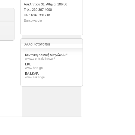
Ασκληπιού 31, Αθήνα, 106 80
Τηλ.: 210 367 4000
Kιν.: 6946 331718
Επικοινωνία
Άλλοι ιστότοποι
Κεντρική Κλινική Αθηνών Α.Ε.
www.centralclinic.gr/
ΕΚΕ
www.hcs.gr/
ΕΛ.Ι.ΚΑΡ.
www.elikar.gr/