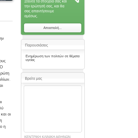
Στείλτε τα στοιχεία σας και
την ερώτησή σας, και θα
σας απαντήσoυμε
αμέσως.
Αποστολή...
την
Παρουσιάσεις
Ενημέρωση των πολιτών σε θέματα
υγείας
ους
 Ο
πρώτη
Βρείτε μας
ολίων.
αι
ι
λύ
και οι
η
ο η
ΚΕΝΤΡΙΚΗ ΚΛΙΝΙΚΗ ΑΘΗΝΩΝ