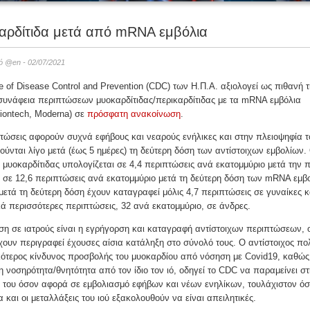
αρδίτιδα μετά από mRNA εμβόλια
νό @en - 02/07/2021
e of Disease Control and Prevention (CDC) των Η.Π.Α. αξιολογεί ως πιθανή 
συνάφεια περιπτώσεων μυοκαρδίτιδας/περικαρδίτιδας με τα mRNA εμβόλια
Biontech, Moderna) σε
πρόσφατη ανακοίνωση
.
τώσεις αφορούν συχνά εφήβους και νεαρούς ενήλικες και στην πλειοψηφία τ
ύνται λίγο μετά (έως 5 ημέρες) τη δεύτερη δόση των αντίστοιχων εμβολίων.
 μυοκαρδίτιδας υπολογίζεται σε 4,4 περιπτώσεις ανά εκατομμύριο μετά την 
 σε 12,6 περιπτώσεις ανά εκατομμύριο μετά τη δεύτερη δόση των mRNA εμβ
μετά τη δεύτερη δόση έχουν καταγραφεί μόλις 4,7 περιπτώσεις σε γυναίκες κ
ά περισσότερες περιπτώσεις, 32 ανά εκατομμύριο, σε άνδρες.
η σε ιατρούς είναι η εγρήγορση και καταγραφή αντίστοιχων περιπτώσεων, ο
χουν περιγραφεί έχουσες αίσια κατάληξη στο σύνολό τους. Ο αντίστοιχος πο
ότερος κίνδυνος προσβολής του μυοκαρδίου από νόσηση με Covid19, καθώς 
 νοσηρότητα/θνητότητα από τον ίδιο τον ιό, οδηγεί το CDC να παραμείνει στ
 του όσον αφορά σε εμβολιασμό εφήβων και νέων ενηλίκων, τουλάχιστον όσ
 και οι μεταλλάξεις του ιού εξακολουθούν να είναι απειλητικές.