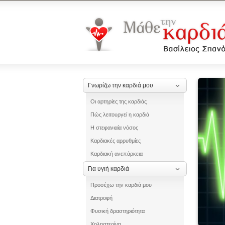
Γνωρίζω την καρδιά μου
Οι αρτηρίες της καρδιάς
Πώς λειτουργεί η καρδιά
Η στεφανιαία νόσος
Καρδιακές αρρυθμίες
Καρδιακή ανεπάρκεια
Για υγιή καρδιά
Προσέχω την καρδιά μου
Διατροφή
Φυσική δραστηριότητα
Χοληστερίνη