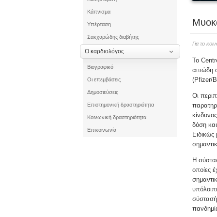
Κάπνισμα
Μυοκ
Υπέρταση
Σακχαρώδης διαβήτης
Για το κοι
Ο καρδιολόγος
Το Centr
Βιογραφικό
αιτιώδη 
(Pfizer/
Οι επεμβάσεις
Δημοσιεύσεις
Οι περιπ
Επιστημονική δραστηριότητα
παρατηρο
κίνδυνος
Κοινωνική δραστηριότητα
δόση και
Επικοινωνία
Ειδικώς 
σημαντικ
Η σύστασ
οποίες έ
σημαντικ
υπόλοιπη
σύστασή
πανδημία