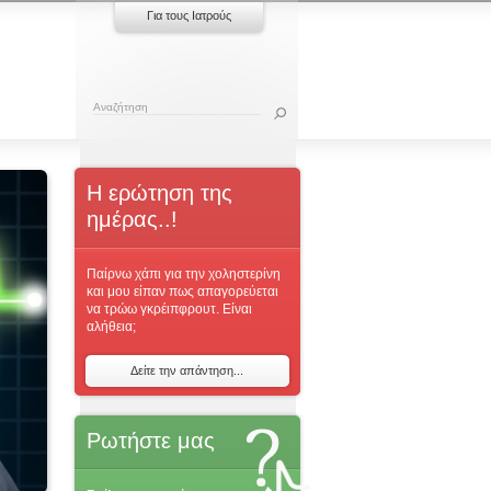
Για τους Ιατρούς
Η ερώτηση της
ημέρας..!
Παίρνω χάπι για την χοληστερίνη
και μου είπαν πως απαγορεύεται
να τρώω γκρέιπφρουτ. Είναι
αλήθεια;
Δείτε την απάντηση...
Ρωτήστε μας