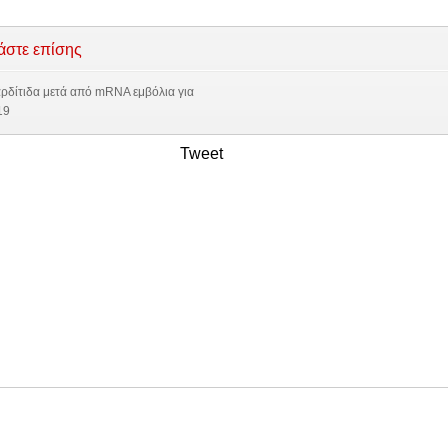
άστε επίσης
δίτιδα μετά από mRNA εμβόλια για
19
Tweet