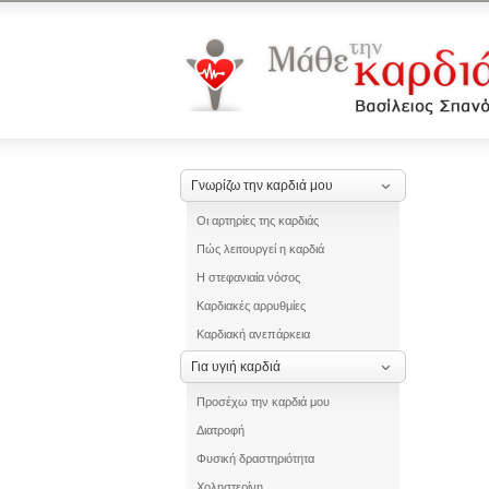
Γνωρίζω την καρδιά μου
Οι αρτηρίες της καρδιάς
Πώς λειτουργεί η καρδιά
Η στεφανιαία νόσος
Καρδιακές αρρυθμίες
Καρδιακή ανεπάρκεια
Για υγιή καρδιά
Προσέχω την καρδιά μου
Διατροφή
Φυσική δραστηριότητα
Χοληστερίνη