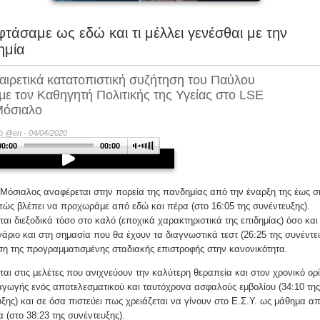
τάσαμε ως εδώ και τι μέλλει γενέσθαι με την
ημία
αιρετικά κατατοπιστική συζήτηση του Παύλου
με τον Καθηγητή Πολιτικής της Υγείας στο LSE
Μόσιαλο
νό @en - 04/04/2020
00:00
00:00
Μόσιαλος αναφέρεται στην πορεία της πανδημίας από την έναρξη της έως 
πώς βλέπει να προχωράμε από εδώ και πέρα (στο 16:05 της συνέντευξης).
αι διεξοδικά τόσο στο καλό (εποχικά χαρακτηριστικά της επιδημίας) όσο και
άριο και στη σημασία που θα έχουν τα διαγνωστικά τεστ (26:25 της συνέντε
η της προγραμματισμένης σταδιακής επιστροφής στην κανονικότητα.
αι στις μελέτες που ανιχνεύουν την καλύτερη θεραπεία και στον χρονικό ορ
γωγής ενός αποτελεσματικού και ταυτόχρονα ασφαλούς εμβολίου (34:10 της
ξης) και σε όσα πιστεύει πως χρειάζεται να γίνουν στο Ε.Σ.Υ. ως μάθημα απ
 (στο 38:23 της συνέντευξης).