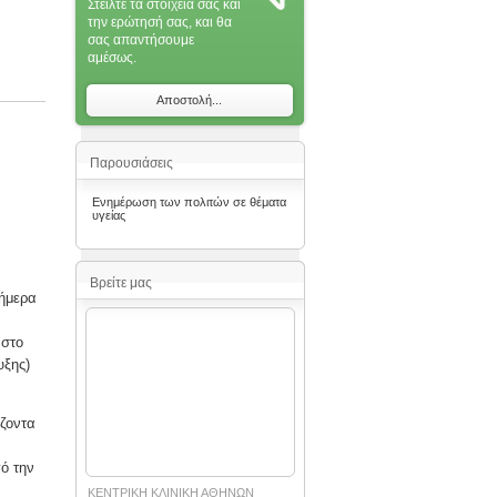
Στείλτε τα στοιχεία σας και
την ερώτησή σας, και θα
σας απαντήσoυμε
αμέσως.
Αποστολή...
Παρουσιάσεις
Ενημέρωση των πολιτών σε θέματα
υγείας
Βρείτε μας
σήμερα
 στο
υξης)
ίζοντα
ό την
ΚΕΝΤΡΙΚΗ ΚΛΙΝΙΚΗ ΑΘΗΝΩΝ