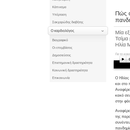
Κάπνισμα
Πώς φ
Υπέρταση
πανδ
Σακχαρώδης διαβήτης
Ο καρδιολόγος
Μία εξ
Τσίμα 
Βιογραφικό
Ηλία 
Οι επεμβάσεις
Για το κοι
Δημοσιεύσεις
Επιστημονική δραστηριότητα
Κοινωνική δραστηριότητα
Ο Ηλίας 
Επικοινωνία
και στο 
Αναφέρετ
κακό σεν
στην φάσ
Αναφέρετ
της παρα
συνέντευ
πανδημία