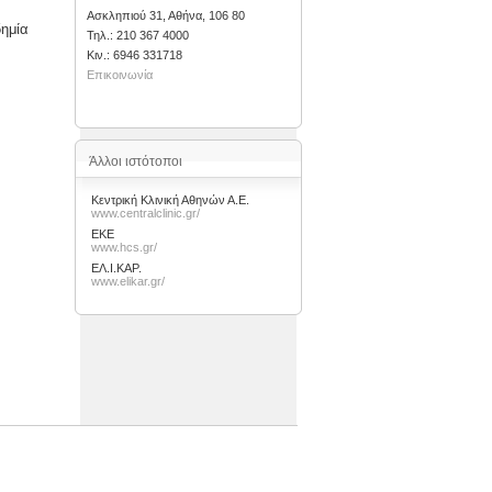
Ασκληπιού 31, Αθήνα, 106 80
δημία
Τηλ.: 210 367 4000
Kιν.: 6946 331718
Επικοινωνία
Άλλοι ιστότοποι
Κεντρική Κλινική Αθηνών Α.Ε.
www.centralclinic.gr/
ΕΚΕ
www.hcs.gr/
ΕΛ.Ι.ΚΑΡ.
www.elikar.gr/