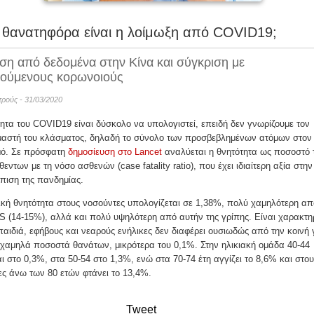
θανατηφόρα είναι η λοίμωξη από COVID19;
ση από δεδομένα στην Κίνα και σύγκριση με
ούμενους κορωνοιούς
ατρούς - 31/03/2020
ητα του COVID19 είναι δύσκολο να υπολογιστεί, επειδή δεν γνωρίζουμε τον
αστή του κλάσματος, δηλαδή το σύνολο των προσβεβλημένων ατόμων στον
ό. Σε πρόσφατη
δημοσίευση στο Lancet
αναλύεται η θνητότητα ως ποσοστό 
εντων με τη νόσο ασθενών (case fatality ratio), που έχει ιδιαίτερη αξία στην
πιση της πανδημίας.
κή θνητότητα στους νοσούντες υπολογίζεται σε 1,38%, πολύ χαμηλότερη απ
 (14-15%), αλλά και πολύ υψηλότερη από αυτήν της γρίπης. Είναι χαρακτηρ
αιδιά, εφήβους και νεαρούς ενήλικες δεν διαφέρει ουσιωδώς από την κοινή 
χαμηλά ποσοστά θανάτων, μικρότερα του 0,1%. Στην ηλικιακή ομάδα 40-44
ι στο 0,3%, στα 50-54 στο 1,3%, ενώ στα 70-74 έτη αγγίζει το 8,6% και στου
ς άνω των 80 ετών φτάνει το 13,4%.
Tweet