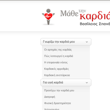
Γνωρίζω την καρδιά μου
Οι αρτηρίες της καρδιάς
Πώς λειτουργεί η καρδιά
Η στεφανιαία νόσος
Καρδιακές αρρυθμίες
Καρδιακή ανεπάρκεια
Για υγιή καρδιά
Προσέχω την καρδιά μου
Διατροφή
Φυσική δραστηριότητα
Χοληστερίνη