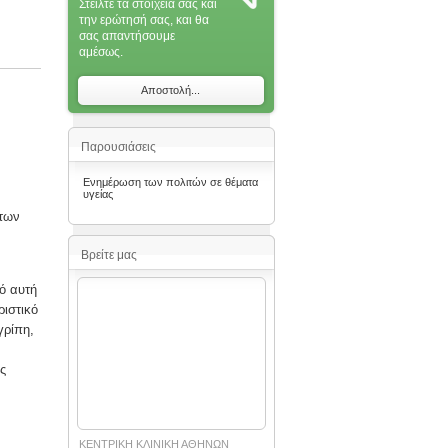
Στείλτε τα στοιχεία σας και
την ερώτησή σας, και θα
σας απαντήσoυμε
αμέσως.
Αποστολή...
Παρουσιάσεις
Ενημέρωση των πολιτών σε θέματα
υγείας
των
Βρείτε μας
ό αυτή
ιστικό
γρίπη,
ς
ΚΕΝΤΡΙΚΗ ΚΛΙΝΙΚΗ ΑΘΗΝΩΝ