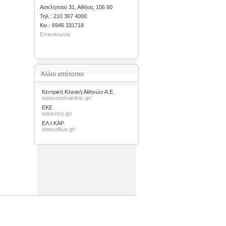
Ασκληπιού 31, Αθήνα, 106 80
Τηλ.: 210 367 4000
Kιν.: 6946 331718
Επικοινωνία
Άλλοι ιστότοποι
Κεντρική Κλινική Αθηνών Α.Ε.
www.centralclinic.gr/
ΕΚΕ
www.hcs.gr/
ΕΛ.Ι.ΚΑΡ.
www.elikar.gr/