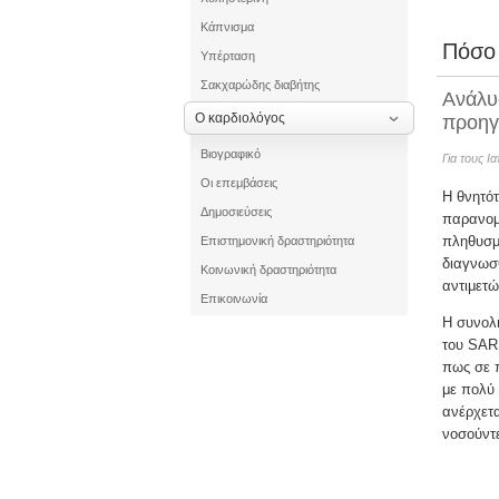
Κάπνισμα
Πόσο 
Υπέρταση
Σακχαρώδης διαβήτης
Ανάλυ
Ο καρδιολόγος
προηγ
Βιογραφικό
Για τους Ι
Οι επεμβάσεις
Η θνητότ
Δημοσιεύσεις
παρανομ
πληθυσμ
Επιστημονική δραστηριότητα
διαγνωσθ
Κοινωνική δραστηριότητα
αντιμετώ
Επικοινωνία
Η συνολι
του SARS
πως σε π
με πολύ 
ανέρχετα
νοσούντε