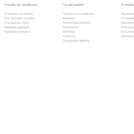
Γνωρίζω την καρδιά μου
Για υγιή καρδιά
Ο καρδιο
Οι αρτηρίες της καρδιάς
Προσέχω την καρδιά μου
Βιογραφικ
Πώς λειτουργεί η καρδιά
Διατροφή
Οι επεμβά
Η στεφανιαία νόσος
Φυσική δραστηριότητα
Δημοσιεύσ
Καρδιακές αρρυθμίες
Χοληστερίνη
Επιστημον
Καρδιακή ανεπάρκεια
Κάπνισμα
Κοινωνική
Υπέρταση
Επικοινων
Σακχαρώδης διαβήτης