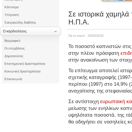
Κάπνισμα
Σε ιστορικά χαμηλά
Υπέρταση
Η.Π.Α.
Σακχαρώδης διαβήτης
Ο καρδιολόγος
Για το κοινό - 16/05/2016
Βιογραφικό
Το ποσοστό καπνιστών στις
Οι επεμβάσεις
στην πλέον πρόσφατη
επιδ
Δημοσιεύσεις
στην ανακοίνωση των στοιχε
Επιστημονική δραστηριότητα
Το επίτευγμα αποτελεί ιστορ
Κοινωνική δραστηριότητα
σχετικής καταγραφής (1997-
Επικοινωνία
περίπου (1997) στο 14,9% (2
αναχαίτισης της στεφανιαίας
Σε αντίστοιχη
ευρωπαική κ
μείωσης των ενηλίκων καπν
υψηλότατα ποσοστά, της τά
θα οδηγήσει σε νοσηλείες κ