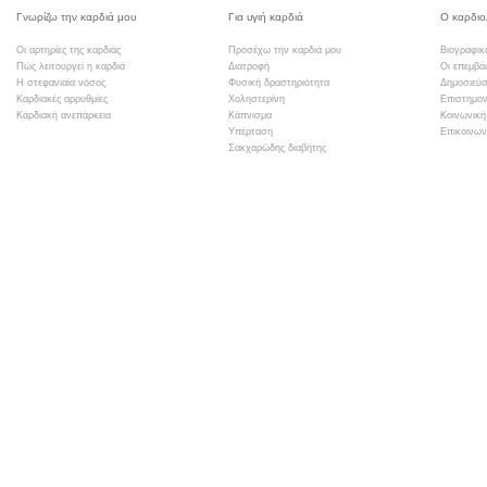
Γνωρίζω την καρδιά μου
Για υγιή καρδιά
Ο καρδιο
Οι αρτηρίες της καρδιάς
Προσέχω την καρδιά μου
Βιογραφικ
Πώς λειτουργεί η καρδιά
Διατροφή
Οι επεμβά
Η στεφανιαία νόσος
Φυσική δραστηριότητα
Δημοσιεύσ
Καρδιακές αρρυθμίες
Χοληστερίνη
Επιστημον
Καρδιακή ανεπάρκεια
Κάπνισμα
Κοινωνική
Υπέρταση
Επικοινων
Σακχαρώδης διαβήτης