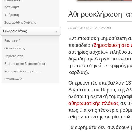
Κάπνισμα
Αθηροσκλήρωση: αρχ
Υπέρταση
Σακχαρώδης διαβήτης
Για το κοινό @en - 21/03/2016
Ο καρδιολόγος
Εντυπωσιακή δημοσίευση σε
Βιογραφικό
περιοδικά (
δημοσίευση στο 
Οι επεμβάσεις
αρτηρίες αρχαίων πληθυσμ
Δημοσιεύσεις
δηλαδή την διεργασία εναπό
Επιστημονική δραστηριότητα
η οποία οδηγεί σε εμφράγμα
καρδιάς).
Κοινωνική δραστηριότητα
Επικοινωνία
Οι ερευνητές υπέβαλλαν 13
Αιγύπτου, του Περού, της Α
ολόσωμη αξονική τομογραφί
αθηρωματικής πλάκας
σε μ
πως μία στις τέσσερις μούμ
αθηρωμάτωσης σε μία τουλά
Τα ευρήματα δεν συνάδουν 