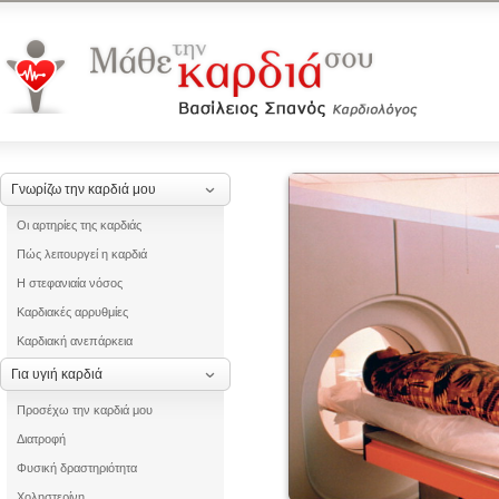
Γνωρίζω την καρδιά μου
Οι αρτηρίες της καρδιάς
Πώς λειτουργεί η καρδιά
Η στεφανιαία νόσος
Καρδιακές αρρυθμίες
Καρδιακή ανεπάρκεια
Για υγιή καρδιά
Προσέχω την καρδιά μου
Διατροφή
Φυσική δραστηριότητα
Χοληστερίνη