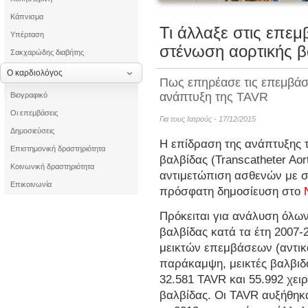
Κάπνισμα
Τα οφέλη τ
Τι άλλαξε στις επεμ
Υπέρταση
στένωση αορτικής β
Σακχαρώδης διαβήτης
Μυοκαρδίτιδα μ
Ο καρδιολόγος
Πως επηρέασε τις επεμβάσε
ανάπτυξη της TAVR
Βιογραφικό
Οι επεμβάσεις
Για τους Ιατρούς - 17/12/2015
Δημοσιεύσεις
Η επίδραση της ανάπτυξης τ
Επιστημονική δραστηριότητα
βαλβίδας (Transcatheter Aor
Κοινωνική δραστηριότητα
αντιμετώπιση ασθενών με σ
Επικοινωνία
πρόσφατη δημοσίευση στο
Πρόκειται για ανάλυση όλω
βαλβίδας κατά τα έτη 2007-
μεικτών επεμβάσεων (αντικ
παράκαμψη, μεικτές βαλβιδ
32.581 TAVR και 55.992 χει
βαλβίδας. Οι TAVR αυξήθηκ