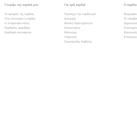
Γνωρίζω την καρδιά μου
Για υγιή καρδιά
Ο καρδιο
Οι αρτηρίες της καρδιάς
Προσέχω την καρδιά μου
Βιογραφικ
Πώς λειτουργεί η καρδιά
Διατροφή
Οι επεμβά
Η στεφανιαία νόσος
Φυσική δραστηριότητα
Δημοσιεύσ
Καρδιακές αρρυθμίες
Χοληστερίνη
Επιστημον
Καρδιακή ανεπάρκεια
Κάπνισμα
Κοινωνική
Υπέρταση
Επικοινων
Σακχαρώδης διαβήτης