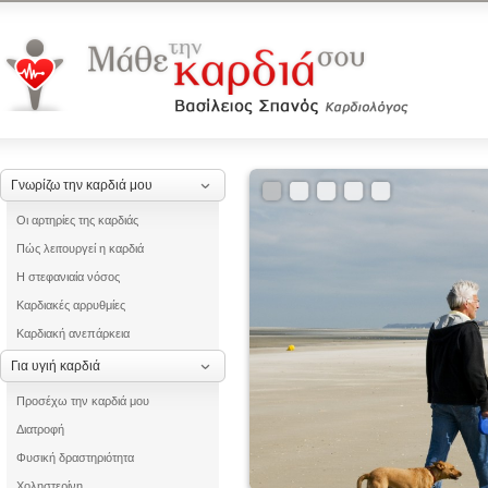
Γνωρίζω την καρδιά μου
Οι αρτηρίες της καρδιάς
Πώς λειτουργεί η καρδιά
Η στεφανιαία νόσος
Καρδιακές αρρυθμίες
Καρδιακή ανεπάρκεια
Για υγιή καρδιά
Προσέχω την καρδιά μου
Διατροφή
Φυσική δραστηριότητα
Χοληστερίνη