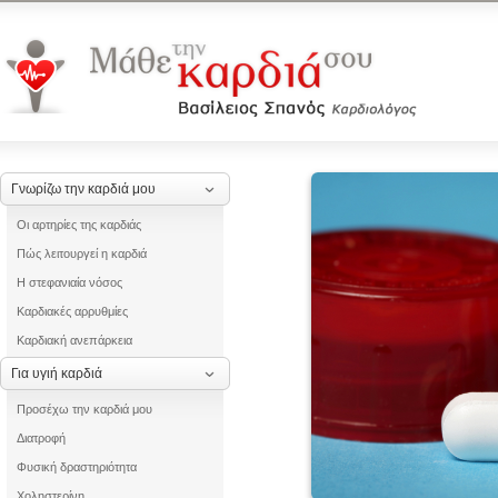
Γνωρίζω την καρδιά μου
Οι αρτηρίες της καρδιάς
Πώς λειτουργεί η καρδιά
Η στεφανιαία νόσος
Καρδιακές αρρυθμίες
Καρδιακή ανεπάρκεια
Για υγιή καρδιά
Προσέχω την καρδιά μου
Διατροφή
Φυσική δραστηριότητα
Χοληστερίνη