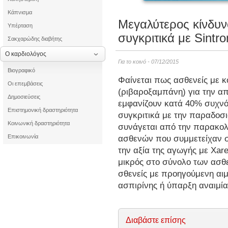
Κάπνισμα
Μεγαλύτερος κίνδυν
Υπέρταση
συγκριτικά με Sintr
Σακχαρώδης διαβήτης
Ο καρδιολόγος
Για το κοινό - 07/12/2015
Βιογραφικό
Φαίνεται πως ασθενείς με 
Οι επεμβάσεις
(ριβαροξαμπάνη) για την α
Δημοσιεύσεις
εμφανίζουν κατά 40% συχνό
Επιστημονική δραστηριότητα
συγκριτικά με την παραδοσι
Κοινωνική δραστηριότητα
συνάγεται από την παρακο
Επικοινωνία
ασθενών που συμμετείχαν σ
την αξία της αγωγής με Xarel
μικρός στο σύνολο των ασθ
σθενείς με προηγούμενη αι
ασπιρίνης ή ύπαρξη αναιμία
Διαβάστε επίσης