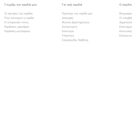
Γνωρίζω την καρδιά μου
Για υγιή καρδιά
Ο καρδιο
Οι αρτηρίες της καρδιάς
Προσέχω την καρδιά μου
Βιογραφικ
Πώς λειτουργεί η καρδιά
Διατροφή
Οι επεμβά
Η στεφανιαία νόσος
Φυσική δραστηριότητα
Δημοσιεύσ
Καρδιακές αρρυθμίες
Χοληστερίνη
Επιστημον
Καρδιακή ανεπάρκεια
Κάπνισμα
Κοινωνική
Υπέρταση
Επικοινων
Σακχαρώδης διαβήτης