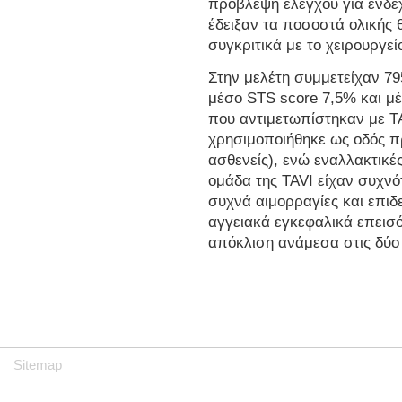
πρόβλεψη ελέγχου για ενδε
έδειξαν τα ποσοστά ολικής 
συγκριτικά με το χειρουργεί
Στην μελέτη συμμετείχαν 7
μέσο STS score 7,5% και μ
που αντιμετωπίστηκαν με TA
χρησιμοποιήθηκε ως οδός π
ασθενείς), ενώ εναλλακτικές
ομάδα της TAVI είχαν συχνό
συχνά αιμορραγίες και επιδε
αγγειακά εγκεφαλικά επεισό
απόκλιση ανάμεσα στις δύο
Sitemap