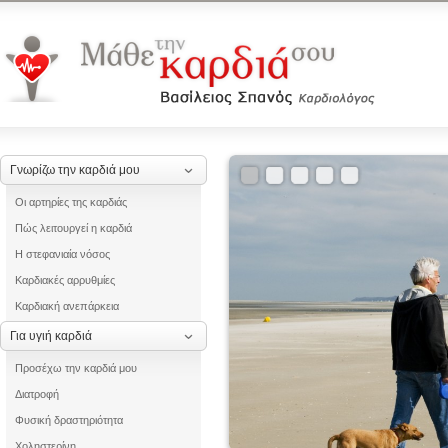
Γνωρίζω την καρδιά μου
Οι αρτηρίες της καρδιάς
Πώς λειτουργεί η καρδιά
Η στεφανιαία νόσος
Καρδιακές αρρυθμίες
Καρδιακή ανεπάρκεια
Για υγιή καρδιά
Προσέχω την καρδιά μου
Διατροφή
Φυσική δραστηριότητα
Χοληστερίνη