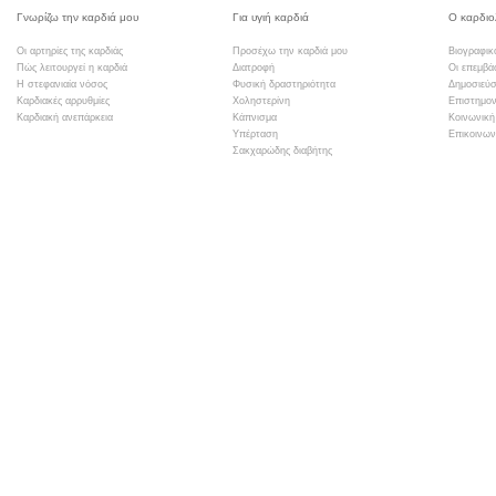
Γνωρίζω την καρδιά μου
Για υγιή καρδιά
Ο καρδιο
Οι αρτηρίες της καρδιάς
Προσέχω την καρδιά μου
Βιογραφικ
Πώς λειτουργεί η καρδιά
Διατροφή
Οι επεμβά
Η στεφανιαία νόσος
Φυσική δραστηριότητα
Δημοσιεύσ
Καρδιακές αρρυθμίες
Χοληστερίνη
Επιστημον
Καρδιακή ανεπάρκεια
Κάπνισμα
Κοινωνική
Υπέρταση
Επικοινων
Σακχαρώδης διαβήτης