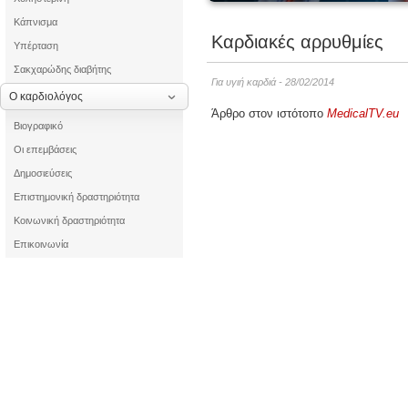
Κάπνισμα
Καρδιακές αρρυθμίες
Υπέρταση
Σακχαρώδης διαβήτης
Για υγιή καρδιά - 28/02/2014
Ο καρδιολόγος
Άρθρο στον ιστότοπο
MedicalTV.eu
Βιογραφικό
Οι επεμβάσεις
Δημοσιεύσεις
Επιστημονική δραστηριότητα
Κοινωνική δραστηριότητα
Επικοινωνία