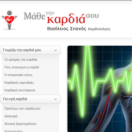
Γνωρίζω την καρδιά μου
Οι αρτηρίες της καρδιάς
Πώς λειτουργεί η καρδιά
Η στεφανιαία νόσος
Καρδιακές αρρυθμίες
Καρδιακή ανεπάρκεια
Για υγιή καρδιά
Προσέχω την καρδιά μου
Διατροφή
Φυσική δραστηριότητα
Χοληστερίνη