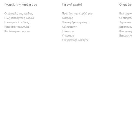
Γνωρίζω την καρδιά μου
Για υγιή καρδιά
Ο καρδιο
Οι αρτηρίες της καρδιάς
Προσέχω την καρδιά μου
Βιογραφικ
Πώς λειτουργεί η καρδιά
Διατροφή
Οι επεμβά
Η στεφανιαία νόσος
Φυσική δραστηριότητα
Δημοσιεύσ
Καρδιακές αρρυθμίες
Χοληστερίνη
Επιστημον
Καρδιακή ανεπάρκεια
Κάπνισμα
Κοινωνική
Υπέρταση
Επικοινων
Σακχαρώδης διαβήτης