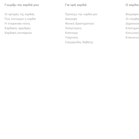
Γνωρίζω την καρδιά μου
Για υγιή καρδιά
Ο καρδιο
Οι αρτηρίες της καρδιάς
Προσέχω την καρδιά μου
Βιογραφικ
Πώς λειτουργεί η καρδιά
Διατροφή
Οι επεμβά
Η στεφανιαία νόσος
Φυσική δραστηριότητα
Δημοσιεύσ
Καρδιακές αρρυθμίες
Χοληστερίνη
Επιστημον
Καρδιακή ανεπάρκεια
Κάπνισμα
Κοινωνική
Υπέρταση
Επικοινων
Σακχαρώδης διαβήτης