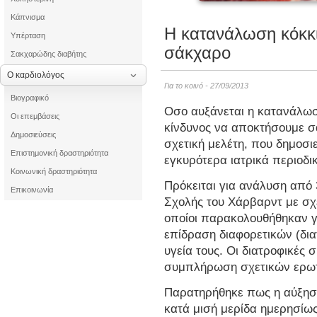
Κάπνισμα
Η κατανάλωση κόκκι
Υπέρταση
σάκχαρο
Σακχαρώδης διαβήτης
Ο καρδιολόγος
Για το κοινό - 27/09/2013
Βιογραφικό
Οσο αυξάνεται η κατανάλωσ
Οι επεμβάσεις
κίνδυνος να αποκτήσουμε 
Δημοσιεύσεις
σχετική μελέτη, που δημοσι
Επιστημονική δραστηριότητα
εγκυρότερα ιατρικά περιοδικ
Κοινωνική δραστηριότητα
Πρόκειται για ανάλυση από 
Επικοινωνία
Σχολής του Χάρβαρντ με σχε
οποίοι παρακολουθήθηκαν γι
επίδραση διαφορετικών (δια
υγεία τους. Οι διατροφικές 
συμπλήρωση σχετικών ερωτ
Παρατηρήθηκε πως η αύξησ
κατά μισή μερίδα ημερησίω