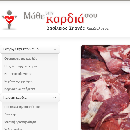
Γνωρίζω την καρδιά μου
Οι αρτηρίες της καρδιάς
Πώς λειτουργεί η καρδιά
Η στεφανιαία νόσος
Καρδιακές αρρυθμίες
Καρδιακή ανεπάρκεια
Για υγιή καρδιά
Προσέχω την καρδιά μου
Διατροφή
Φυσική δραστηριότητα
Χοληστερίνη