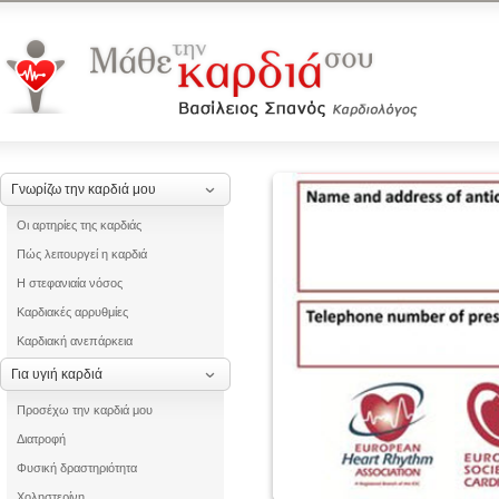
Γνωρίζω την καρδιά μου
Οι αρτηρίες της καρδιάς
Πώς λειτουργεί η καρδιά
Η στεφανιαία νόσος
Καρδιακές αρρυθμίες
Καρδιακή ανεπάρκεια
Για υγιή καρδιά
Προσέχω την καρδιά μου
Διατροφή
Φυσική δραστηριότητα
Χοληστερίνη