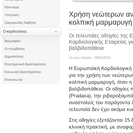
Κάπνισμα
Χρήση νεώτερων αν
Υπέρταση
κολπική μαρμαρυγή
Σακχαρώδης διαβήτης
Ο καρδιολόγος
Οι τελευταίες οδηγίες της
Καρδιολογικής Εταιρείας γι
Βιογραφικό
βαλβιδοπάθεια
Οι επεμβάσεις
Δημοσιεύσεις
Για τους Ιατρούς - 08/05/2013
Επιστημονική δραστηριότητα
Η Ευρωπαϊκή Καρδιολογική 
Κοινωνική δραστηριότητα
για την χρήση των νεώτερω
Επικοινωνία
κολπική μαρμαρυγή, όταν η 
βαλβιδοπάθεια. Οι οδηγίες
(Pradaxa), την ριβαροξαμπά
αναστολείς του παράγοντα 
τελευταία δεν έχει ακόμα κ
Στις οδηγίες εξετάζονται 15
κλινική πρακτική, με αναφο