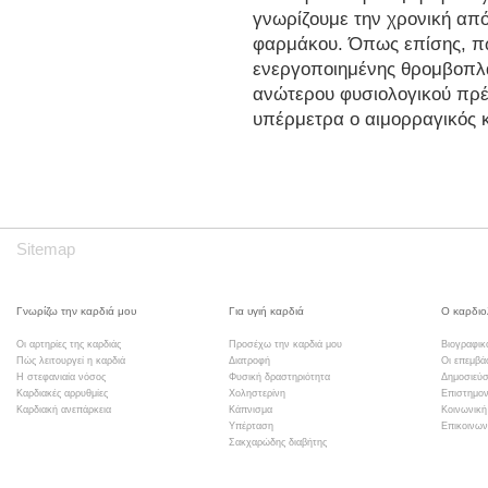
γνωρίζουμε την χρονική απ
φαρμάκου. Όπως επίσης, π
ενεργοποιημένης θρομβοπλα
ανώτερου φυσιολογικού πρέπ
υπέρμετρα ο αιμορραγικός κ
Sitemap
Γνωρίζω την καρδιά μου
Για υγιή καρδιά
Ο καρδιο
Οι αρτηρίες της καρδιάς
Προσέχω την καρδιά μου
Βιογραφικ
Πώς λειτουργεί η καρδιά
Διατροφή
Οι επεμβά
Η στεφανιαία νόσος
Φυσική δραστηριότητα
Δημοσιεύσ
Καρδιακές αρρυθμίες
Χοληστερίνη
Επιστημον
Καρδιακή ανεπάρκεια
Κάπνισμα
Κοινωνική
Υπέρταση
Επικοινων
Σακχαρώδης διαβήτης