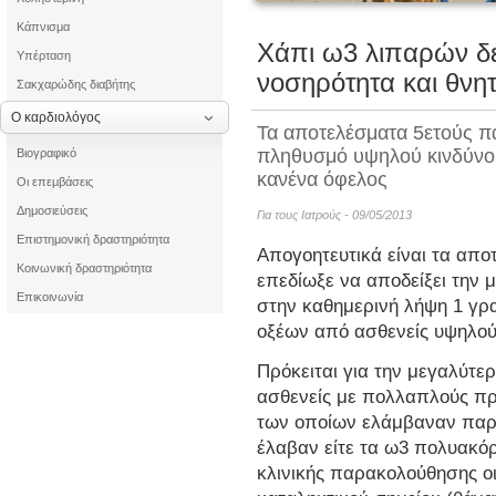
Κάπνισμα
Τα οφέλη τ
Χάπι ω3 λιπαρών δε
Υπέρταση
νοσηρότητα και θνη
Σακχαρώδης διαβήτης
Μυοκαρδίτιδα μ
Ο καρδιολόγος
Τα αποτελέσματα 5ετούς 
πληθυσμό υψηλού κινδύνο
Βιογραφικό
κανένα όφελος
Οι επεμβάσεις
Δημοσιεύσεις
Για τους Ιατρούς - 09/05/2013
Επιστημονική δραστηριότητα
Απογοητευτικά είναι τα απο
Κοινωνική δραστηριότητα
επεδίωξε να αποδείξει την 
Επικοινωνία
στην καθημερινή λήψη 1 γ
οξέων από ασθενείς υψηλού
Πρόκειται για την μεγαλύτερ
ασθενείς με πολλαπλούς πρ
των οποίων ελάμβαναν παρά
έλαβαν είτε τα ω3 πολυακόρ
κλινικής παρακολούθησης ο