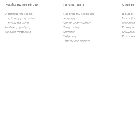
Γνωρίζω την καρδιά μου
Για υγιή καρδιά
Ο καρδιο
Οι αρτηρίες της καρδιάς
Προσέχω την καρδιά μου
Βιογραφικ
Πώς λειτουργεί η καρδιά
Διατροφή
Οι επεμβά
Η στεφανιαία νόσος
Φυσική δραστηριότητα
Δημοσιεύσ
Καρδιακές αρρυθμίες
Χοληστερίνη
Επιστημον
Καρδιακή ανεπάρκεια
Κάπνισμα
Κοινωνική
Υπέρταση
Επικοινων
Σακχαρώδης διαβήτης