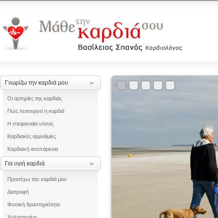
Γνωρίζω την καρδιά μου
Οι αρτηρίες της καρδιάς
Πώς λειτουργεί η καρδιά
Η στεφανιαία νόσος
Καρδιακές αρρυθμίες
Καρδιακή ανεπάρκεια
Για υγιή καρδιά
Προσέχω την καρδιά μου
Διατροφή
Φυσική δραστηριότητα
Χοληστερίνη