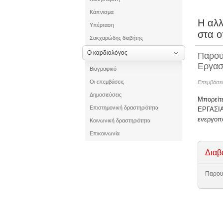
Κάπνισμα
Η αλλ
Υπέρταση
στα ο
Σακχαρώδης διαβήτης
Ο καρδιολόγος
Παρου
Εργασ
Βιογραφικό
Οι επεμβάσεις
Επεμβάσει
Δημοσιεύσεις
Μπορείτ
Επιστημονική δραστηριότητα
ΕΡΓΑΣΙΑ
ενεργοπ
Κοινωνική δραστηριότητα
Επικοινωνία
Διαβ
Παρου