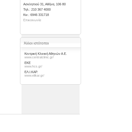
Ασκληπιού 31, Αθήνα, 106 80
Τηλ.: 210 367 4000
Kιν.: 6946 331718
Επικοινωνία
Άλλοι ιστότοποι
Κεντρική Κλινική Αθηνών Α.Ε.
www.centralclinic.gr/
ΕΚΕ
www.hcs.gr/
ΕΛ.Ι.ΚΑΡ.
www.elikar.gr/