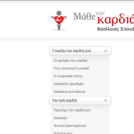
Γνωρίζω την καρδιά μου
Οι αρτηρίες της καρδιάς
Πώς λειτουργεί η καρδιά
Η στεφανιαία νόσος
Καρδιακές αρρυθμίες
Καρδιακή ανεπάρκεια
Για υγιή καρδιά
Προσέχω την καρδιά μου
Διατροφή
Φυσική δραστηριότητα
Χοληστερίνη