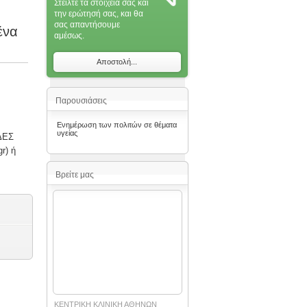
Στείλτε τα στοιχεία σας και
την ερώτησή σας, και θα
σας απαντήσoυμε
ένα
αμέσως.
Αποστολή...
Παρουσιάσεις
Ενημέρωση των πολιτών σε θέματα
υγείας
ΔΕΣ
r) ή
Βρείτε μας
ΚΕΝΤΡΙΚΗ ΚΛΙΝΙΚΗ ΑΘΗΝΩΝ