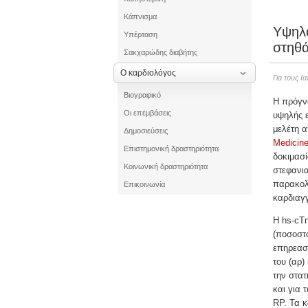
Κάπνισμα
Υψηλό
Υπέρταση
στηθ
Σακχαρώδης διαβήτης
Ο καρδιολόγος
Για τους Ι
Βιογραφικό
Η πρόγνω
Οι επεμβάσεις
υψηλής ε
μελέτη α
Δημοσιεύσεις
Medicin
Επιστημονική δραστηριότητα
δοκιμασί
Κοινωνική δραστηριότητα
στεφανια
παρακολ
Επικοινωνία
καρδιαγγ
Η hs-cTn
(ποσοστό
επηρεασ
του (αρ)
την στατ
και για 
RP. Τα 