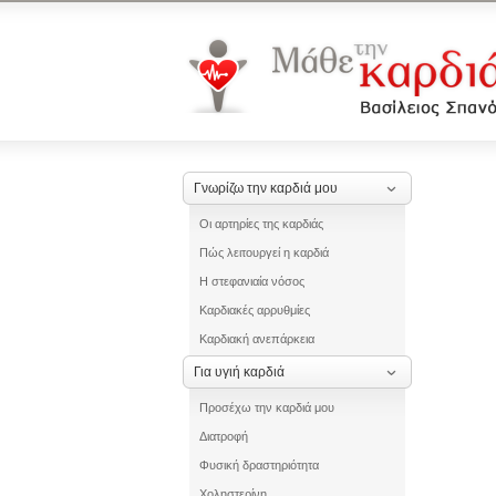
Γνωρίζω την καρδιά μου
Οι αρτηρίες της καρδιάς
Πώς λειτουργεί η καρδιά
Η στεφανιαία νόσος
Καρδιακές αρρυθμίες
Καρδιακή ανεπάρκεια
Για υγιή καρδιά
Προσέχω την καρδιά μου
Διατροφή
Φυσική δραστηριότητα
Χοληστερίνη