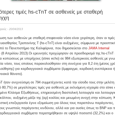
τερες τιμές hs-cTnT σε ασθενείς με σταθερή
άγχη
ατρούς - 20/04/2013
ση των ασθενών με σταθερή στεφανιαία νόσο είναι χειρότερη, όταν οι τιμές
υαισθησίας Τροπονίνης Τ (hs-cTnT) είναι αυξημένες, σύμφωνα με προοπτικ
πό το Πανεπιστήμιο της Καλιφόρνια, που δημοσιεύεται στο
JAMA Internal
e
(8 Απριλίου 2013).
Οι ερευνητές προχώρησαν σε προσδιορισμό της hs-cTnT 
α κοπώσεως με υπερήχους (stres echo) σε 984 εξωτερικούς ασθενείς με γν
ία νόσο, τους οποίους παρακολούθησαν στη συνέχεια για 8,2 έτη (μέσος χρ
ούθησης) για καρδιαγγειακά συμβάματα (έμφραγμα, καρδιακή ανεπάρκεια ή
ειακά θάνατο).
T ήταν ανιχνεύσιμη σε 794 συμμετέχοντες κατά την είσοδο τους στην μελέτη
 80,7%) σε μεγαλύτερες τιμές για ασθενείς με εκλυόμενη ισχαιμία στο stres 
μένο Κλάσμα Εξωθήσεως, επηρεασμένη διαστολική λειτουργία και λειτουργι
 κόλπου, αυξημένη μάζα της (αρ) κοιλίας και μειωμένη ανοχή στην κόπωση. 
ιστική επεξεργασία έγινε εξομοίωση για όλους τους παραπάνω παράγοντες,
τους γνωστούς παράγοντες κινδύνου, αλλά και για ουσίες όπως το BNP και τ
καρδιαγγειακά συμβάματα παρατηρήθηκαν σε υψηλό ποσοστό (32,2%) και ο