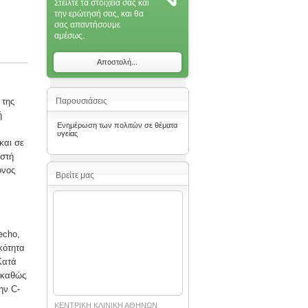
Στείλτε τα στοιχεία σας και
την ερώτησή σας, και θα
σας απαντήσoυμε
αμέσως.
Αποστολή...
 της
Παρουσιάσεις
ή
Ενημέρωση των πολιτών σε θέματα
υγείας
και σε
ωστή
όνος
Βρείτε μας
echo,
κότητα
Κατά
 καθώς
ην C-
ΚΕΝΤΡΙΚΗ ΚΛΙΝΙΚΗ ΑΘΗΝΩΝ