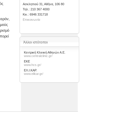
ός
Ασκληπιού 31, Αθήνα, 106 80
Τηλ.: 210 367 4000
Kιν.: 6946 331718
παρόν,
Επικοινωνία
σμούς
ρισμό
πορεί
Άλλοι ιστότοποι
Κεντρική Κλινική Αθηνών Α.Ε.
www.centralclinic.gr/
ΕΚΕ
www.hcs.gr/
ΕΛ.Ι.ΚΑΡ.
www.elikar.gr/