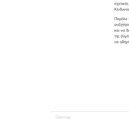
σχετικός
Κίνδυνος
Παρόλο π
συζητήσι
και να δ
της (λιγ
να οδηγ
Sitemap