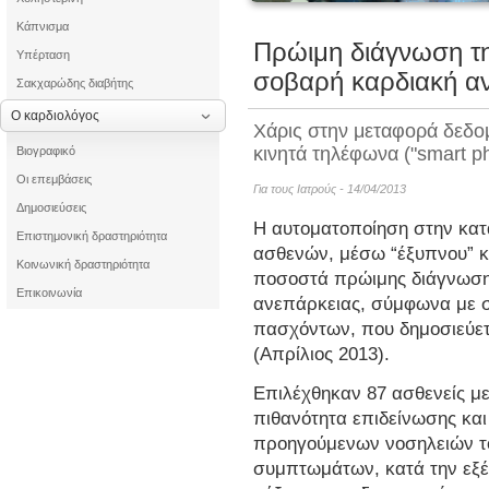
Κάπνισμα
Πρώιμη διάγνωση τ
Υπέρταση
σοβαρή καρδιακή α
Σακχαρώδης διαβήτης
Ο καρδιολόγος
Χάρις στην μεταφορά δεδο
κινητά τηλέφωνα ("smart p
Βιογραφικό
Οι επεμβάσεις
Για τους Ιατρούς - 14/04/2013
Δημοσιεύσεις
Η αυτοματοποίηση στην κατ
Επιστημονική δραστηριότητα
ασθενών, μέσω “έξυπνου” κ
Κοινωνική δραστηριότητα
ποσοστά πρώιμης διάγνωσης
Επικοινωνία
ανεπάρκειας, σύμφωνα με σ
πασχόντων, που δημοσιεύε
(Απρίλιος 2013).
Επιλέχθηκαν 87 ασθενείς μ
πιθανότητα επιδείνωσης και
προηγούμενων νοσηλειών το
συμπτωμάτων, κατά την εξέτ