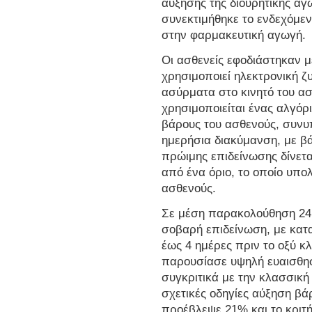
αύξησης της διουρητικής α
συνεκτιμήθηκε το ενδεχόμε
στην φαρμακευτική αγωγή.
Οι ασθενείς εφοδιάστηκαν 
χρησιμοποιεί ηλεκτρονική ζ
ασύρματα στο κινητό του ασ
χρησιμοποιείται ένας αλγόρ
βάρους του ασθενούς, συνυ
ημερήσια διακύμανση, με βά
πρώιμης επιδείνωσης δίνετ
από ένα όριο, το οποίο υπο
ασθενούς.
Σε μέση παρακολούθηση 24
σοβαρή επιδείνωση, με κατ
έως 4 ημέρες πριν το οξύ κ
παρουσίασε υψηλή ευαισθησ
συγκριτικά με την κλασσική
σχετικές οδηγίες αύξηση βά
προέβλεψε 21% και το κριτή