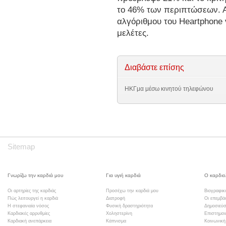
το 46% των περιπτώσεων. Α
αλγόριθμου του Heartphone 
μελέτες.
Διαβάστε επίσης
ΗΚΓμα μέσω κινητού τηλεφώνου
Sitemap
Γνωρίζω την καρδιά μου
Για υγιή καρδιά
Ο καρδιο
Οι αρτηρίες της καρδιάς
Προσέχω την καρδιά μου
Βιογραφικ
Πώς λειτουργεί η καρδιά
Διατροφή
Οι επεμβά
Η στεφανιαία νόσος
Φυσική δραστηριότητα
Δημοσιεύσ
Καρδιακές αρρυθμίες
Χοληστερίνη
Επιστημον
Καρδιακή ανεπάρκεια
Κάπνισμα
Κοινωνική