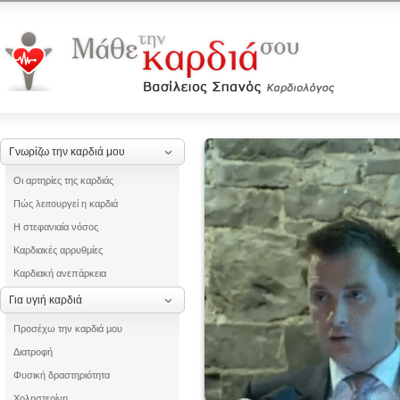
Γνωρίζω την καρδιά μου
Οι αρτηρίες της καρδιάς
Πώς λειτουργεί η καρδιά
Η στεφανιαία νόσος
Καρδιακές αρρυθμίες
Καρδιακή ανεπάρκεια
Για υγιή καρδιά
Προσέχω την καρδιά μου
Διατροφή
Φυσική δραστηριότητα
Χοληστερίνη