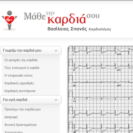
Γνωρίζω την καρδιά μου
Οι αρτηρίες της καρδιάς
Πώς λειτουργεί η καρδιά
Η στεφανιαία νόσος
Καρδιακές αρρυθμίες
Καρδιακή ανεπάρκεια
Για υγιή καρδιά
Προσέχω την καρδιά μου
Διατροφή
Φυσική δραστηριότητα
Χοληστερίνη