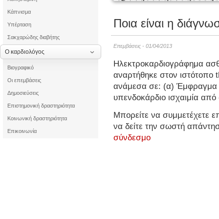
Κάπνισμα
Ποια είναι η διάγν
Υπέρταση
Σακχαρώδης διαβήτης
Επεμβάσεις - 01/04/2013
Ο καρδιολόγος
Ηλεκτροκαρδιογράφημα ασθε
Βιογραφικό
αναρτήθηκε στον ιστότοπο th
Οι επεμβάσεις
ανάμεσα σε: (α) Έμφραγμα ο
Δημοσιεύσεις
υπενδοκάρδιο ισχαιμία από
Επιστημονική δραστηριότητα
Μπορείτε να συμμετέχετε επ
Κοινωνική δραστηριότητα
να δείτε την σωστή απάντη
Επικοινωνία
σύνδεσμο