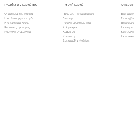
Γνωρίζω την καρδιά μου
Για υγιή καρδιά
Ο καρδιο
Οι αρτηρίες της καρδιάς
Προσέχω την καρδιά μου
Βιογραφικ
Πώς λειτουργεί η καρδιά
Διατροφή
Οι επεμβά
Η στεφανιαία νόσος
Φυσική δραστηριότητα
Δημοσιεύσ
Καρδιακές αρρυθμίες
Χοληστερίνη
Επιστημον
Καρδιακή ανεπάρκεια
Κάπνισμα
Κοινωνική
Υπέρταση
Επικοινων
Σακχαρώδης διαβήτης