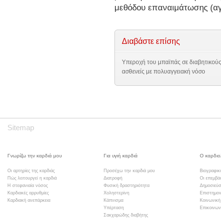
μεθόδου επαναιμάτωσης (αγ
Διαβάστε επίσης
Υπεροχή του μπαϊπάς σε διαβητικού
ασθενείς με πολυαγγειακή νόσο
Sitemap
Γνωρίζω την καρδιά μου
Για υγιή καρδιά
Ο καρδιο
Οι αρτηρίες της καρδιάς
Προσέχω την καρδιά μου
Βιογραφικ
Πώς λειτουργεί η καρδιά
Διατροφή
Οι επεμβά
Η στεφανιαία νόσος
Φυσική δραστηριότητα
Δημοσιεύσ
Καρδιακές αρρυθμίες
Χοληστερίνη
Επιστημον
Καρδιακή ανεπάρκεια
Κάπνισμα
Κοινωνική
Υπέρταση
Επικοινων
Σακχαρώδης διαβήτης