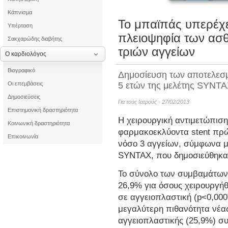
Κάπνισμα
Το μπαϊπάς υπερέχε
Υπέρταση
πλειοψηφία των ασθ
Σακχαρώδης διαβήτης
τριών αγγείων
Ο καρδιολόγος
Βιογραφικό
Δημοσίευση των αποτελε
Οι επεμβάσεις
5 ετών της μελέτης SYNT
Δημοσιεύσεις
Για τους Ιατρούς - 27/02/2013
Επιστημονική δραστηριότητα
Η χειρουργική αντιμετώπιση
Κοινωνική δραστηριότητα
φαρμακοεκλύοντα stent πρώ
Επικοινωνία
νόσο 3 αγγείων, σύμφωνα μ
SYNTAX, που δημοσιεύθηκ
Το σύνολο των συμβαμάτων
26,9% για όσους χειρουργή
σε αγγειοπλαστική (p<0,000
μεγαλύτερη πιθανότητα νέα
αγγειοπλαστικής (25,9%) συ