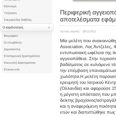
Κάπνισμα
Περιφερική αγγειοπ
Υπέρταση
αποτελέσματα εφάμ
Σακχαρώδης διαβήτης
Ο καρδιολόγος
Για τους Ιατρούς - 28/11/2012
Βιογραφικό
Μία μελέτη που ανακοινώθ
Οι επεμβάσεις
Association, Λος Άντζελες, 
Δημοσιεύσεις
εντυπωσιακή ωφέλεια της ά
Επιστημονική δραστηριότητα
αγγειοπάθεια. Στην τυχαιοπ
Κοινωνική δραστηριότητα
βαδίσματος σε κυλιόμενο τά
Επικοινωνία
την επέμβαση επαναιμάτωσ
χωλότητα.
Η μελέτη παρουσι
ερευμητή του Ιατρικού Κέν
(Ολλανδία) και αφορούσε 15
η μέγιστη απόσταση που μπ
δείκτης βραχίονος/αστραγάλ
και η αναφερόμενη ποιότητ
ετών και διαπιστώθηκε πως