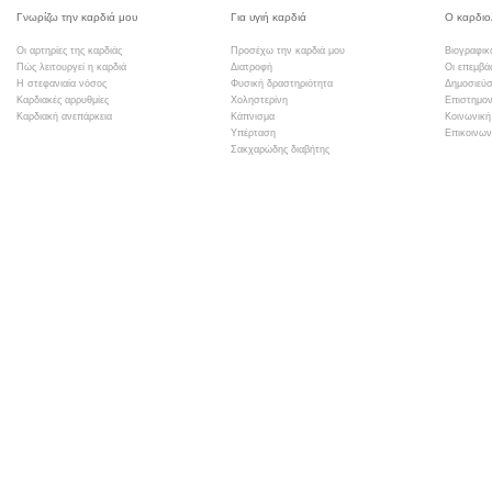
Γνωρίζω την καρδιά μου
Για υγιή καρδιά
Ο καρδιο
Οι αρτηρίες της καρδιάς
Προσέχω την καρδιά μου
Βιογραφικ
Πώς λειτουργεί η καρδιά
Διατροφή
Οι επεμβά
Η στεφανιαία νόσος
Φυσική δραστηριότητα
Δημοσιεύσ
Καρδιακές αρρυθμίες
Χοληστερίνη
Επιστημον
Καρδιακή ανεπάρκεια
Κάπνισμα
Κοινωνική
Υπέρταση
Επικοινων
Σακχαρώδης διαβήτης