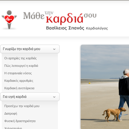
Γνωρίζω την καρδιά μου
Οι αρτηρίες της καρδιάς
Πώς λειτουργεί η καρδιά
Η στεφανιαία νόσος
Καρδιακές αρρυθμίες
Καρδιακή ανεπάρκεια
Για υγιή καρδιά
Προσέχω την καρδιά μου
Διατροφή
Φυσική δραστηριότητα
Χοληστερίνη