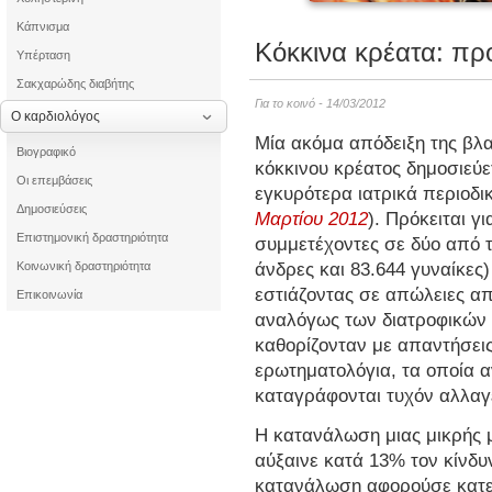
Κάπνισμα
Κόκκινα κρέατα: πρ
Υπέρταση
Σακχαρώδης διαβήτης
Για το κοινό - 14/03/2012
Ο καρδιολόγος
Μία ακόμα απόδειξη της βλ
Βιογραφικό
κόκκινου κρέατος δημοσιεύε
Οι επεμβάσεις
εγκυρότερα ιατρικά περιοδικ
Δημοσιεύσεις
Μαρτίου 2012
). Πρόκειται γ
Επιστημονική δραστηριότητα
συμμετέχοντες
σε δύο από τ
άνδρες και 83.644 γυναίκες
Κοινωνική δραστηριότητα
εστιάζοντας σε απώλειες α
Επικοινωνία
αναλόγως των διατροφικών τ
καθορίζονταν με απαντήσει
ερωτηματολόγια, τα οποία 
καταγράφονται τυχόν αλλαγ
Η κατανάλωση μιας μικρής 
αύξαινε κατά 13% τον κίνδ
κατανάλωση αφορούσε κατε