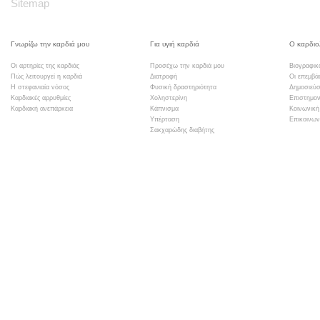
Sitemap
Γνωρίζω την καρδιά μου
Για υγιή καρδιά
Ο καρδιο
Οι αρτηρίες της καρδιάς
Προσέχω την καρδιά μου
Βιογραφικ
Πώς λειτουργεί η καρδιά
Διατροφή
Οι επεμβά
Η στεφανιαία νόσος
Φυσική δραστηριότητα
Δημοσιεύσ
Καρδιακές αρρυθμίες
Χοληστερίνη
Επιστημον
Καρδιακή ανεπάρκεια
Κάπνισμα
Κοινωνική
Υπέρταση
Επικοινων
Σακχαρώδης διαβήτης