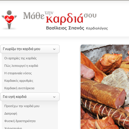
Γνωρίζω την καρδιά μου
Οι αρτηρίες της καρδιάς
Πώς λειτουργεί η καρδιά
Η στεφανιαία νόσος
Καρδιακές αρρυθμίες
Καρδιακή ανεπάρκεια
Για υγιή καρδιά
Προσέχω την καρδιά μου
Διατροφή
Φυσική δραστηριότητα
Χοληστερίνη