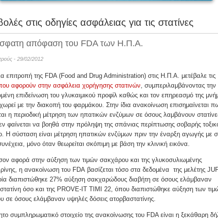
ολές στις οδηγίες ασφάλειας για τις στατίνες
σφατη απόφαση του FDA των Η.Π.Α.
ατρούς - 29/02/2012
α επιτροπή της FDA (Food and Drug Administration) στις Η.Π.Α. μετέβαλε τις
 που αφορούν στην ασφάλεια χορήγησης στατινών
, συμπεριλαμβάνοντας την
μένη επιδείνωση του γλυκαιμικού προφίλ καθώς και τον επηρεασμό της μνή
ωρεί με την διακοπή του φαρμάκου. Στην ίδια ανακοίνωση επισημαίνεται π
αι η περιοδική μέτρηση των ηπατικών ενζύμων σε όσους λαμβάνουν στατίνε
εν φαίνεται να βοηθά στην πρόληψη της σπάνιας περίπτωσης σοβαρής τοξικ
. Η σύσταση είναι μέτρηση ηπατικών ενζύμων πριν την έναρξη αγωγής με σ
συνέχεια, μόνο όταν θεωρείται σκόπιμη με βάση την κλινική εικόνα.
όσον αφορά στην αύξηση των τιμών σακχάρου και της γλυκοσυλιωμένης
ρίνης, η ανακοίνωση του FDA βασίζεται τόσο στα δεδομένα της μελέτης JU
οία διαπιστώθηκε 27% αύξηση σακχαρώδους διαβήτη σε όσους ελάμβαναν
στατίνη όσο και της PROVE-IT TIMI 22, όπου διαπιστώθηκε αύξηση των τιμ
υ σε όσους ελάμβαναν υψηλές δόσεις ατορβαστατίνης.
το συμπληρωματικό στοιχείο της ανακοίνωσης του FDΑ είναι η ξεκάθαρη δ