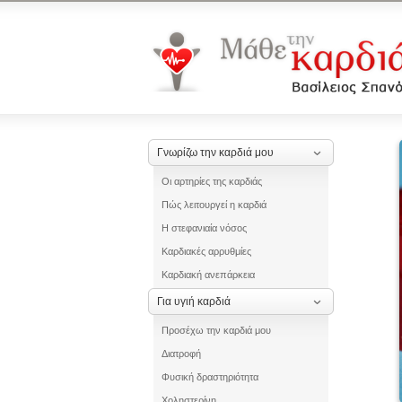
Γνωρίζω την καρδιά μου
Οι αρτηρίες της καρδιάς
Πώς λειτουργεί η καρδιά
Η στεφανιαία νόσος
Καρδιακές αρρυθμίες
Καρδιακή ανεπάρκεια
Για υγιή καρδιά
Προσέχω την καρδιά μου
Διατροφή
Φυσική δραστηριότητα
Χοληστερίνη