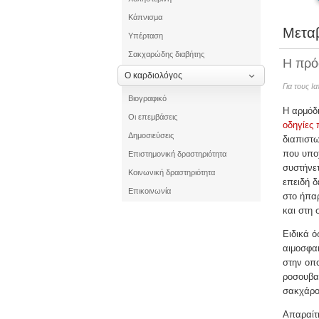
Κάπνισμα
Μεταβ
Υπέρταση
Σακχαρώδης διαβήτης
Η πρό
Ο καρδιολόγος
Για τους Ι
Βιογραφικό
Η αρμόδι
Οι επεμβάσεις
οδηγίες
Δημοσιεύσεις
διαπιστω
που υποχ
Επιστημονική δραστηριότητα
συστήνετ
Κοινωνική δραστηριότητα
επειδή δ
Επικοινωνία
στο ήπαρ
και στη 
Ειδικά 
αιμοσφαι
στην οπ
ροσουβα
σακχάρο
Απαραίτη