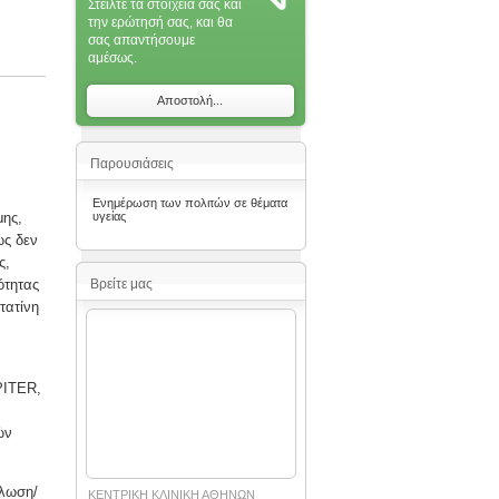
Στείλτε τα στοιχεία σας και
την ερώτησή σας, και θα
σας απαντήσoυμε
αμέσως.
Αποστολή...
Παρουσιάσεις
Ενημέρωση των πολιτών σε θέματα
μης,
υγείας
ως δεν
ς,
ότητας
Βρείτε μας
τατίνη
PITER,
ών
ήλωση/
ΚΕΝΤΡΙΚΗ ΚΛΙΝΙΚΗ ΑΘΗΝΩΝ