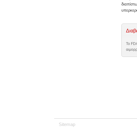
διαπίστω
υπερκερά
Διαβ
Το FD
αιμορρ
Sitemap