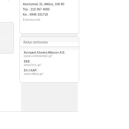
Ασκληπιού 31, Αθήνα, 106 80
Τηλ.: 210 367 4000
Kιν.: 6946 331718
Επικοινωνία
Άλλοι ιστότοποι
Κεντρική Κλινική Αθηνών Α.Ε.
www.centralclinic.gr/
ΕΚΕ
www.hcs.gr/
ΕΛ.Ι.ΚΑΡ.
www.elikar.gr/