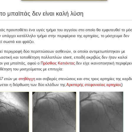
το μπαϊπάς δεν είναι καλή λύση
άς προυποθέτει ένα υγιές τμήμα του αγγείου στο οποίο θα εμφυτευθεί το μό
 υπάρχει κατάλληλο τμήμα στην περιφέρεια της αρτηρίας, το μόσχευμα δεν
εί σωστά και φράζει.
ί περιγραφή δύο περιπτώσεων ασθενών, οι οποίοι αντιμετωπίστηκαν με
αστική και τοποθέτηση πολλαπλών stent, επειδή ακριβώς δεν ήταν καλοί
οι για μπαϊπάς, αφού ο
Πρόσθιος Κατιόντας
δεν είχε ικανοποιητική περιφέρει
θέτηση του μοσχεύματος με επιτυχία:
67 ετών
με
στηθάγχη
και σοβαρές στενώσεις και στις τρεις αρτηρίες της καρδ
νεται η διόρθωση των δύο κλάδων της
Αριστερής στεφανιαίας αρτηρίας
)