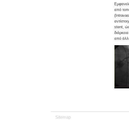
Εμφανείς
από τοπο
(Intrava
αντίστοι
stent, ώ
διάρκεια
από άλλ
Sitemap