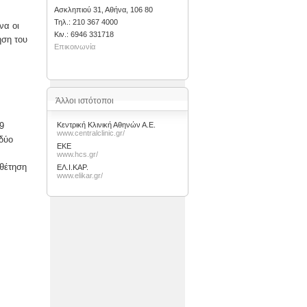
Ασκληπιού 31, Αθήνα, 106 80
Τηλ.: 210 367 4000
να οι
Kιν.: 6946 331718
ηση του
Επικοινωνία
Άλλοι ιστότοποι
9
Κεντρική Κλινική Αθηνών Α.Ε.
www.centralclinic.gr/
 δύο
ΕΚΕ
www.hcs.gr/
οθέτηση
ΕΛ.Ι.ΚΑΡ.
www.elikar.gr/