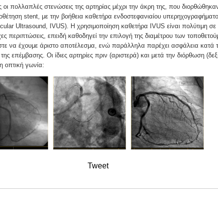
 οι πολλαπλές στενώσεις της αρτηρίας μέχρι την άκρη της, που διορθώθηκα
θέτηση stent, με την βοήθεια καθετήρα ενδοστεφανιαίου υπερηχογραφήματ
scular Ultrasound, IVUS). Η χρησιμοποίηση καθετήρα IVUS είναι πολύτιμη σε
χες περιπτώσεις, επειδή καθοδηγεί την επιλογή της διαμέτρου των τοποθετο
στε να έχουμε άριστο αποτέλεσμα, ενώ παράλληλα παρέχει ασφάλεια κατά 
 της επέμβασης. Οι ίδιες αρτηρίες πριν (αριστερά) και μετά την διόρθωση (δεξ
η οπτική γωνία:
Tweet