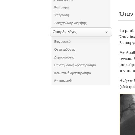
Κάπνισμα
Όταν 
Υπέρταση
Σακχαρώδης διαβήτης
Το μπαϊπ
Ο καρδιολόγος
Όταν δεν
Βιογραφικό
λειτουργ
Οι επεμβάσεις
Ακολουθε
Δημοσιεύσεις
αγγειοπλ
υποψήφι
Επιστημονική δραστηριότητα
την τοπο
Κοινωνική δραστηριότητα
Άνδρας 
Επικοινωνία
(εδώ φαί