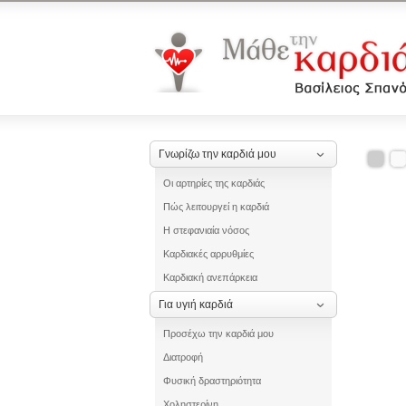
Γνωρίζω την καρδιά μου
Οι αρτηρίες της καρδιάς
Πώς λειτουργεί η καρδιά
Η στεφανιαία νόσος
Καρδιακές αρρυθμίες
Καρδιακή ανεπάρκεια
Για υγιή καρδιά
Προσέχω την καρδιά μου
Διατροφή
Φυσική δραστηριότητα
Χοληστερίνη