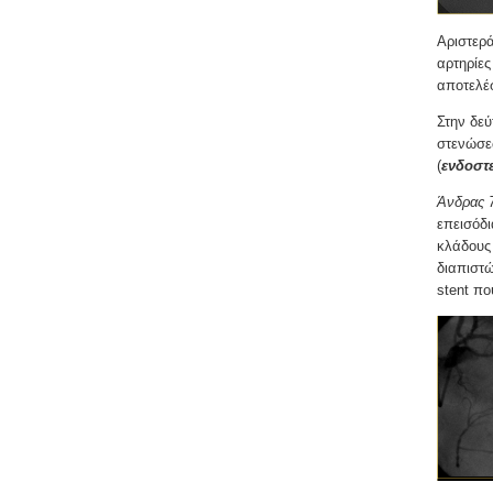
Αριστερά
αρτηρίες
αποτελέσ
Στην δε
στενώσε
(
ενδοστ
Άνδρας 
επεισόδι
κλάδους 
διαπιστώ
stent π