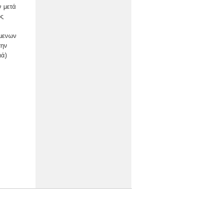
ν μετά
ος
ύμενων
την
ιά)