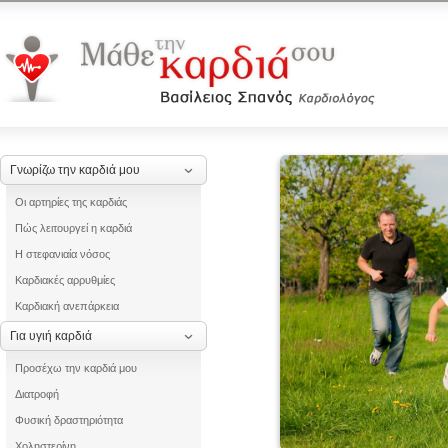
Γνωρίζω την καρδιά μου
Οι αρτηρίες της καρδιάς
Πώς λειτουργεί η καρδιά
Η στεφανιαία νόσος
Καρδιακές αρρυθμίες
Καρδιακή ανεπάρκεια
Για υγιή καρδιά
Προσέχω την καρδιά μου
Διατροφή
Φυσική δραστηριότητα
Χοληστερίνη