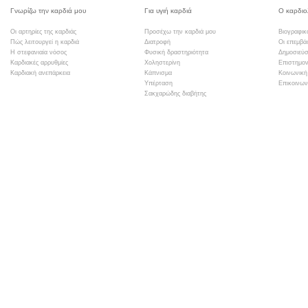
Γνωρίζω την καρδιά μου
Για υγιή καρδιά
Ο καρδιο
Οι αρτηρίες της καρδιάς
Προσέχω την καρδιά μου
Βιογραφικ
Πώς λειτουργεί η καρδιά
Διατροφή
Οι επεμβά
Η στεφανιαία νόσος
Φυσική δραστηριότητα
Δημοσιεύσ
Καρδιακές αρρυθμίες
Χοληστερίνη
Επιστημον
Καρδιακή ανεπάρκεια
Κάπνισμα
Κοινωνική
Υπέρταση
Επικοινων
Σακχαρώδης διαβήτης