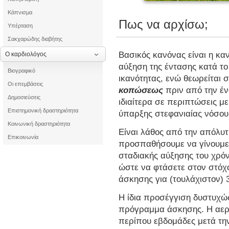
Κάπνισμα
Πως να αρχίσω;
Υπέρταση
Σακχαρώδης διαβήτης
Βασικός κανόνας είναι η κα
Ο καρδιολόγος
αύξηση της έντασης κατά τ
Βιογραφικό
ικανότητας, ενώ θεωρείται σ
Οι επεμβάσεις
κοπώσεως
πριν από την έ
Δημοσιεύσεις
ιδιαίτερα σε περιπτώσεις μ
Επιστημονική δραστηριότητα
ύπαρξης στεφανιαίας νόσου
Κοινωνική δραστηριότητα
Είναι λάθος από την απόλυ
Επικοινωνία
προσπαθήσουμε να γίνουμε 
σταδιακής αύξησης του χρόν
ώστε να φτάσετε στον στόχο
άσκησης για (τουλάχιστον) 
Η ίδια προσέγγιση δυστυχώς
πρόγραμμα άσκησης. Η αερό
περίπου εβδομάδες μετά την