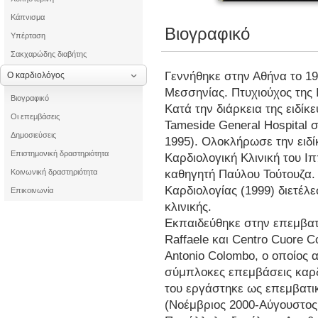
Κάπνισμα
Βιογραφικό
Υπέρταση
Σακχαρώδης διαβήτης
Γεννήθηκε στην Αθήνα το 1
Ο καρδιολόγος
Μεσσηνίας. Πτυχιούχος της 
Βιογραφικό
Κατά την διάρκεια της ειδί
Οι επεμβάσεις
Tameside General Hospital 
Δημοσιεύσεις
1995). Ολοκλήρωσε την ειδ
Επιστημονική δραστηριότητα
Καρδιολογική Κλινική του Ιπ
καθηγητή Παύλου Τούτουζα. 
Κοινωνική δραστηριότητα
Καρδιολογίας (1999) διετέλ
Επικοινωνία
κλινικής.
Εκπαιδεύθηκε στην επεμβατ
Raffaele και Centro Cuore 
Antonio Colombo, ο οποίος 
σύμπλοκες επεμβάσεις καρδ
του εργάστηκε ως επεμβατικ
(Νοέμβριος 2000-Αύγουστος