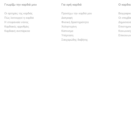
Γνωρίζω την καρδιά μου
Για υγιή καρδιά
Ο καρδιο
Οι αρτηρίες της καρδιάς
Προσέχω την καρδιά μου
Βιογραφικ
Πώς λειτουργεί η καρδιά
Διατροφή
Οι επεμβά
Η στεφανιαία νόσος
Φυσική δραστηριότητα
Δημοσιεύσ
Καρδιακές αρρυθμίες
Χοληστερίνη
Επιστημον
Καρδιακή ανεπάρκεια
Κάπνισμα
Κοινωνική
Υπέρταση
Επικοινων
Σακχαρώδης διαβήτης