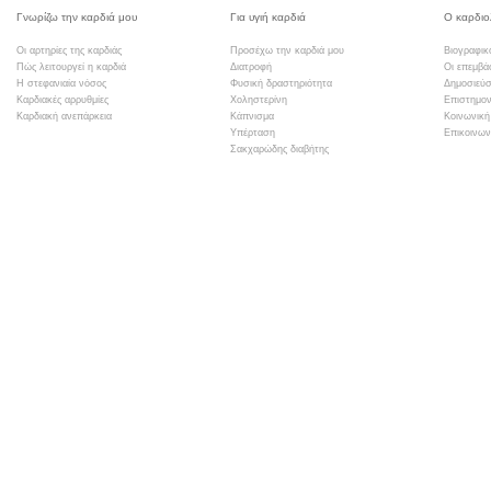
Γνωρίζω την καρδιά μου
Για υγιή καρδιά
Ο καρδιο
Οι αρτηρίες της καρδιάς
Προσέχω την καρδιά μου
Βιογραφικ
Πώς λειτουργεί η καρδιά
Διατροφή
Οι επεμβά
Η στεφανιαία νόσος
Φυσική δραστηριότητα
Δημοσιεύσ
Καρδιακές αρρυθμίες
Χοληστερίνη
Επιστημον
Καρδιακή ανεπάρκεια
Κάπνισμα
Κοινωνική
Υπέρταση
Επικοινων
Σακχαρώδης διαβήτης