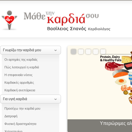
Γνωρίζω την καρδιά μου
Οι αρτηρίες της καρδιάς
Πώς λειτουργεί η καρδιά
Η στεφανιαία νόσος
Καρδιακές αρρυθμίες
Καρδιακή ανεπάρκεια
Για υγιή καρδιά
Προσέχω την καρδιά μου
Διατροφή
Υπερώριμες αλλ
Οι «θ
Φυσική δραστηριότητα
Χοληστερίνη