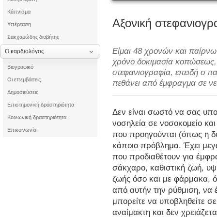
Κάπνισμα
Αξονική στεφανιογρ
Υπέρταση
Σακχαρώδης διαβήτης
Είμαι 48 χρονών και παίρνω
Ο καρδιολόγος
χρόνο δοκιμασία κοπώσεως,
Βιογραφικό
στεφανιογραφία, επειδή ο πα
Οι επεμβάσεις
πεθάνει από έμφραγμα σε νε
Δημοσιεύσεις
Επιστημονική δραστηριότητα
Δεν είναι σωστό να σας υπο
Κοινωνική δραστηριότητα
νοσηλεία σε νοσοκομείο και 
Επικοινωνία
που προηγούνται (όπως η δ
κάποιο πρόβλημα. Έχει μεγ
που προδιαθέτουν για έμφρ
σάκχαρο, καθιστική ζωή, υψ
ζωής όσο και με φάρμακα, ό
από αυτήν την ρύθμιση, να έ
μπορείτε να υποβληθείτε σε
αναίμακτη και δεν χρειάζετα