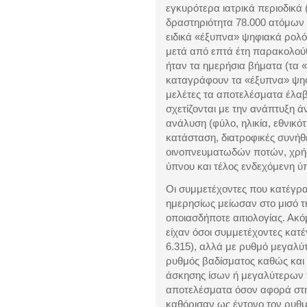
εγκυρότερα ιατρικά περιοδικά 
δραστηριότητα 78.000 ατόμων 
ειδικά «έξυπνα» ψηφιακά ρολόγ
μετά από επτά έτη παρακολού
ήταν τα ημερήσια βήματα (τα «
καταγράφουν τα «έξυπνα» ψηφι
μελέτες τα αποτελέσματα έλα
σχετίζονται με την ανάπτυξη ά
ανάλυση (φύλο, ηλικία, εθνικό
κατάσταση, διατροφικές συνήθ
οινοπνευματωδών ποτών, χρήσ
ύπνου και τέλος ενδεχόμενη ύ
Οι συμμετέχοντες που κατέγρ
ημερησίως μείωσαν στο μισό τ
οποιασδήποτε αιτιολογίας. Ακ
είχαν όσοι συμμετέχοντες κατ
6.315), αλλά με ρυθμό μεγαλύ
ρυθμός βαδίσματος καθώς και
άσκησης ίσων ή μεγαλύτερων 
αποτελέσματα όσον αφορά στη
καθόρισαν ως έντονο τον ρυθ