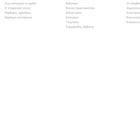
Πώς λειτουργεί η καρδιά
Διατροφή
Οι επεμβά
Η στεφανιαία νόσος
Φυσική δραστηριότητα
Δημοσιεύσ
Καρδιακές αρρυθμίες
Χοληστερίνη
Επιστημον
Καρδιακή ανεπάρκεια
Κάπνισμα
Κοινωνική
Υπέρταση
Επικοινων
Σακχαρώδης διαβήτης