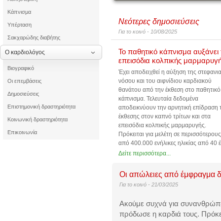
Κάπνισμα
Νεότερες δημοσιεύσεις
Υπέρταση
Για το κοινό
- 10/08/2025
Σακχαρώδης διαβήτης
Το παθητικό κάπνισμα αυξάνει 
Ο καρδιολόγος
επεισόδια κολπικής μαρμαρυγ
Βιογραφικό
Έχει αποδειχθεί η αύξηση της
στεφανια
νόσου
και του αιφνίδιου καρδιακού
Οι επεμβάσεις
θανάτου από την έκθεση στο παθητικό
Δημοσιεύσεις
κάπνισμα. Τελευταία δεδομένα
Επιστημονική δραστηριότητα
αποδεικνύουν την αρνητική επίδραση 
έκθεσης στον καπνό τρίτων και στα
Κοινωνική δραστηριότητα
επεισόδια
κολπικής μαρμαρυγής
.
Επικοινωνία
Πρόκειται για μελέτη σε περισσότερους
από 400.000 ενήλικες ηλικίας από 40 
69 ετών, που παρουσιάστηκε στο
Συνέ
Δείτε περισσότερα...
Αρρυθμιολογίας της Ευρωπαικής
Καρδιολογικής Εταιρείας
. Περίπου ένα
Οι απώλειες από έμφραγμα δεν
στους πέντε συμμετέχοντες είχαε εκτεθε
Για το κοινό
- 21/03/2025
παθητικό κάπνισμα, κατά μέσο όρο για
περίπου ώρες εβδομαδιαίως, και εμφά
Ακούμε συχνά για συνανθρώπο
συχνότερα (κατά 6%) κολπική μαρμαρ
πρόδωσε η καρδιά τους. Πρόκε
Η επίδραση ήταν εντονώτερη όσο η έκ