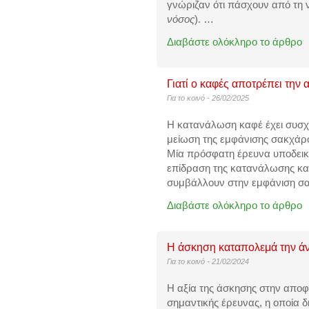
αυξανόταν. Για συμμετέχοντες που έφ
γνώριζαν ότι πάσχουν από τη 
σε σχεδόν οκτώ ώρες έκθεσης η αύξησ
νόσος
).
…
ήταν μεγαλύτερη (11%).
Από την ανάλυση είχαν εξαιρεθεί καπνι
Διαβάστε ολόκληρο το άρθρο
και ασθενείς που είχαν ήδη βπαρουσιά
κολπική μαρμαρυγή και χρησιμοποιήθ
στατιστικές μέθοδοι, που απέκλεισαν
Γιατί ο καφές αποτρέπει την 
άλλους παράγοντες που επιδρούν στη
Για το κοινό
- 26/02/2025
εμφάνιση της αρρυθμίας, όπως η υψη
αρτηριακή πίεση και ο σακχαρώδης
Η κατανάλωση καφέ έχει συσχετ
διαβήτης.
μείωση της εμφάνισης σακχάρο
Μία
πρόσφατη έρευνα
υποδεικν
επίδραση της κατανάλωσης καφέ
συμβάλλουν στην εμφάνιση σ
Διαβάστε ολόκληρο το άρθρο
Η άσκηση καταπολεμά την ά
Για το κοινό
- 21/02/2024
Η αξία της άσκησης στην αποφυ
σημαντικής έρευνας, η οποία 