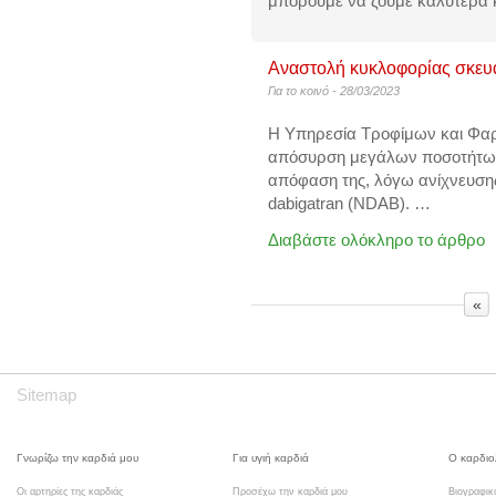
μπορούμε να ζούμε καλύτερα κ
Αναστολή κυκλοφορίας σκευα
Για το κοινό
- 28/03/2023
Η Υπηρεσία Τροφίμων και Φα
απόσυρση μεγάλων ποσοτήτων
απόφαση
της, λόγω ανίχνευσης
dabigatran (NDAB).
…
Διαβάστε ολόκληρο το άρθρο
«
Sitemap
Γνωρίζω την καρδιά μου
Για υγιή καρδιά
Ο καρδιο
Οι αρτηρίες της καρδιάς
Προσέχω την καρδιά μου
Βιογραφικ