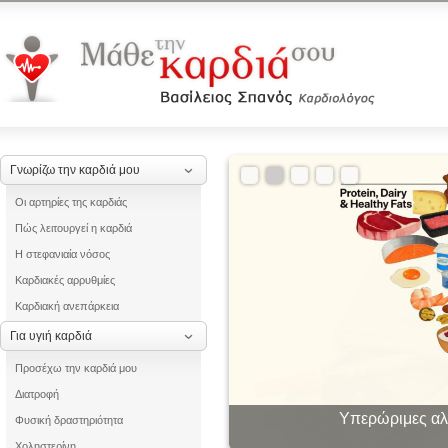
Γνωρίζω την καρδιά μου
Οι αρτηρίες της καρδιάς
Πώς λειτουργεί η καρδιά
Η στεφανιαία νόσος
Καρδιακές αρρυθμίες
Καρδιακή ανεπάρκεια
Για υγιή καρδιά
Προσέχω την καρδιά μου
Διατροφή
Υπερώριμες αλλ
Οι «θ
Φυσική δραστηριότητα
Χοληστερίνη