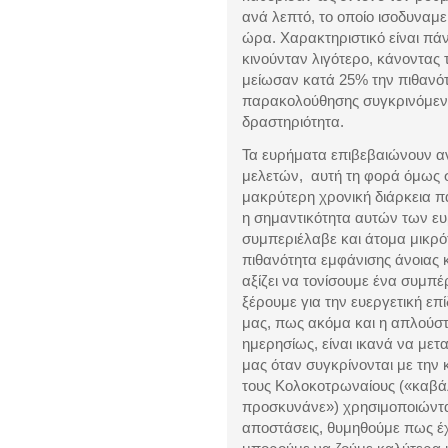
ανά λεπτό, το οποίο ισοδυναμε
ώρα. Χαρακτηριστικό είναι πά
κινούνταν λιγότερο, κάνοντας
μείωσαν κατά 25% την πιθανότ
παρακολούθησης συγκρινόμενο
δραστηριότητα.
Τα ευρήματα επιβεβαιώνουν α
μελετών, αυτή τη φορά όμως 
μακρύτερη χρονική διάρκεια 
η σημαντικότητα αυτών των ε
συμπεριέλαβε και άτομα μικρότ
πιθανότητα εμφάνισης άνοιας 
αξίζει να τονίσουμε ένα συμπ
ξέρουμε για την ευεργετική επ
μας, πως ακόμα και η απλούσ
ημερησίως, είναι ικανά να μετ
μας όταν συγκρίνονται με την
τους Κολοκοτρωναίους («καβά
προσκυνάνε») χρησιμοποιώντας 
αποστάσεις, θυμηθούμε πως έχ