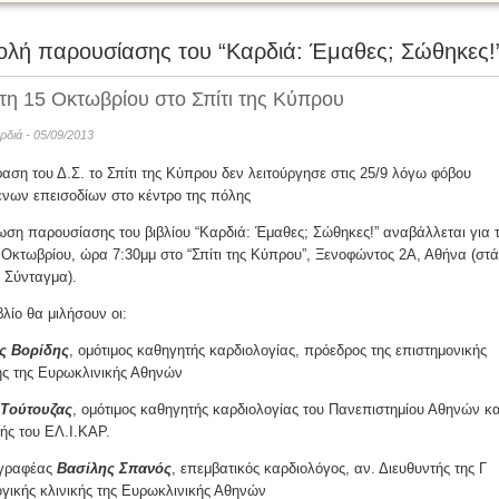
λή παρουσίασης του “Καρδιά: Έμαθες; Σώθηκες!
Οι «θαυματουργές» ενέσεις
τη 15 Οκτωβρίου στο Σπίτι της Κύπρου
αρδιά - 05/09/2013
ση του Δ.Σ. το Σπίτι της Κύπρου δεν λειτούργησε στις 25/9 λόγω φόβου
νων επεισοδίων στο κέντρο της πόλης
ση παρουσίασης του βιβλίου “Καρδιά: Έμαθες; Σώθηκες!” αναβάλλεται για 
 Οκτωβρίου, ώρα 7:30μμ στο “Σπίτι της Κύπρου”, Ξενοφώντος 2Α, Αθήνα (στ
Σύνταγμα).
βλίο θα μιλήσουν οι:
ς Βορίδης
, ομότιμος καθηγητής καρδιολογίας, πρόεδρος της επιστημονικής
ής της Ευρωκλινικής Αθηνών
Τούτουζας
, ομότιμος καθηγητής καρδιολογίας του Πανεπιστημίου Αθηνών κα
ής του ΕΛ.Ι.ΚΑΡ.
υγραφέας
Βασίλης Σπανός
, επεμβατικός καρδιολόγος, αν. Διευθυντής της Γ
γικής κλινικής της Ευρωκλινικής Αθηνών