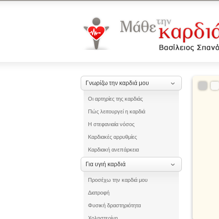
Γνωρίζω την καρδιά μου
Οι αρτηρίες της καρδιάς
Πώς λειτουργεί η καρδιά
Η στεφανιαία νόσος
Καρδιακές αρρυθμίες
Καρδιακή ανεπάρκεια
Για υγιή καρδιά
Προσέχω την καρδιά μου
Διατροφή
Φυσική δραστηριότητα
Χοληστερίνη