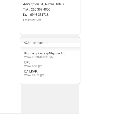
Ασκληπιού 31, Αθήνα, 106 80
Τηλ.: 210 367 4000
Kιν.: 6946 331718
Επικοινωνία
Άλλοι ιστότοποι
Κεντρική Κλινική Αθηνών Α.Ε.
www.centralclinic.gr/
ΕΚΕ
www.hcs.gr/
ΕΛ.Ι.ΚΑΡ.
www.elikar.gr/