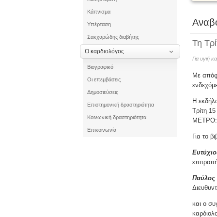
Κάπνισμα
Αναβο
Υπέρταση
Σακχαρώδης διαβήτης
Τη Τρί
Ο καρδιολόγος
Για υγιή κ
Βιογραφικό
Με απόφα
Οι επεμβάσεις
ενδεχόμε
Δημοσιεύσεις
Η εκδήλω
Επιστημονική δραστηριότητα
Τρίτη 15
Κοινωνική δραστηριότητα
ΜΕΤΡΟ: 
Επικοινωνία
Για το βι
Eυτύχιο
επιτροπ
Παύλος 
Διευθυντ
και ο σ
καρδιολο