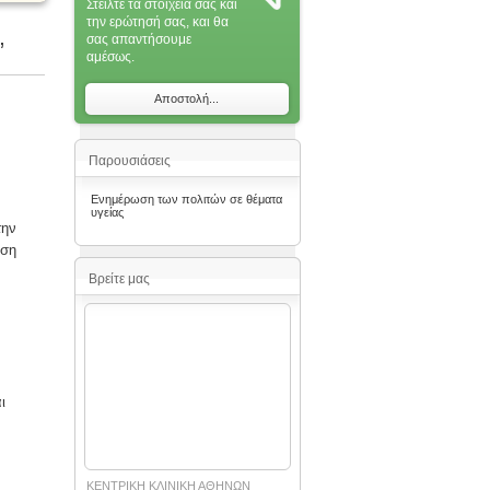
Στείλτε τα στοιχεία σας και
την ερώτησή σας, και θα
σας απαντήσoυμε
”
αμέσως.
Αποστολή...
Παρουσιάσεις
Ενημέρωση των πολιτών σε θέματα
υγείας
την
άση
Βρείτε μας
ι
ΚΕΝΤΡΙΚΗ ΚΛΙΝΙΚΗ ΑΘΗΝΩΝ