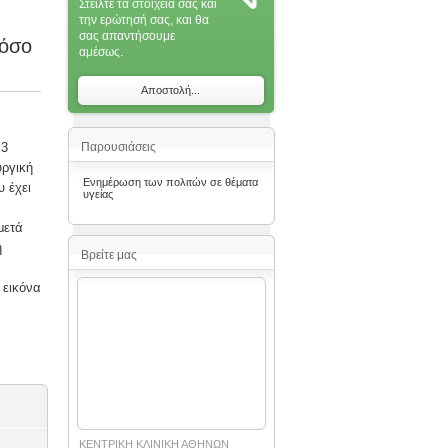
Στείλτε τα στοιχεία σας και
την ερώτησή σας, και θα
σας απαντήσoυμε
νόσο
αμέσως.
Αποστολή...
 3
Παρουσιάσεις
υργική
Ενημέρωση των πολιτών σε θέματα
 έχει
υγείας
μετά
η
Βρείτε μας
 εικόνα
ΚΕΝΤΡΙΚΗ ΚΛΙΝΙΚΗ ΑΘΗΝΩΝ