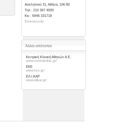
Ασκληπιού 31, Αθήνα, 106 80
Τηλ.: 210 367 4000
Kιν.: 6946 331718
Επικοινωνία
Άλλοι ιστότοποι
Κεντρική Κλινική Αθηνών Α.Ε.
www.centralclinic.gr/
ΕΚΕ
www.hcs.gr/
ΕΛ.Ι.ΚΑΡ.
www.elikar.gr/