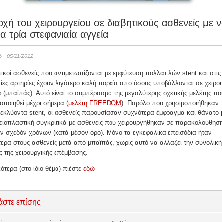
χή του χειρουργείου σε διαβητικούς ασθενείς με 
τα τρία στεφανιαία αγγεία
νό - 05/11/2012
τικοί ασθενείς που αντιμετωπίζονται με εμφύτευση πολλαπλών stent και στις
ίες αρτηρίες έχουν λιγότερο καλή πορεία απο όσους υποβάλλονται σε χειρο
 (μπαϊπάς). Αυτό είναι το συμπέρασμα της μεγαλύτερης σχετικής μελέτης που
ποιηθεί μέχρι σήμερα (
μελέτη FREEDOM
).
Παρόλο που χρησιμοποιήθηκαν
εκλύοντα stent, οι ασθενείς παρουσίασαν συχνότερα έμφραγμα και θάνατο 
ειοπλαστική συγκριτικά με ασθενείς που χειρουργήθηκαν σε παρακολούθησ
ν σχεδόν χρόνων (κατά μέσον όρο). Μόνο τα εγκεφαλικά επεισόδια ήταν
ερα στους ασθενείς μετά από μπαϊπάς, χωρίς αυτό να αλλάζει την συνολική
 της χειρουργικής επέμβασης.
ότερα (στο ίδιο θέμα) πιέστε
εδώ
άστε επίσης