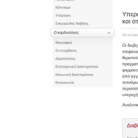
Κάπνισμα
Υπερο
Υπέρταση
και σ
Σακχαρώδης διαβήτης
Ο καρδιολόγος
Για το κοι
Βιογραφικό
Οι διαβη
Οι επεμβάσεις
στεφανια
θεραπεία
Δημοσιεύσεις
πραγματο
Επιστημονική δραστηριότητα
φαρμακο
Κοινωνική δραστηριότητα
από αγγ
τεσσάρω
Επικοινωνία
περισσότ
υπεροχής
Αναλυτικ
Διαβ