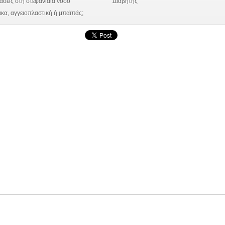
σεις στη στεφανιαία νόσο
Διαβήτης
α, αγγειοπλαστική ή μπαϊπάς;