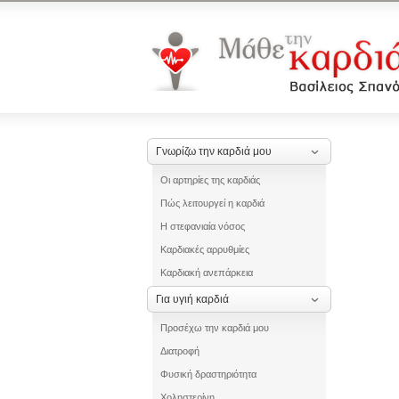
Γνωρίζω την καρδιά μου
Οι αρτηρίες της καρδιάς
Πώς λειτουργεί η καρδιά
Η στεφανιαία νόσος
Καρδιακές αρρυθμίες
Καρδιακή ανεπάρκεια
Για υγιή καρδιά
Προσέχω την καρδιά μου
Διατροφή
Φυσική δραστηριότητα
Χοληστερίνη