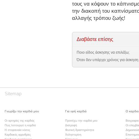
τους να κόψουν το κάπνισμ
την διακοπή του καπνίσματο
αλλαγής τρόπου ζωής!
Διαβάστε επίσης
Ποιο είδος άσκησης να επιλέξω;
Όταν δεν υπάρχει χρόνος για άσκηση
Sitemap
Γνωρίζω την καρδιά μου
Για υγιή καρδιά
Ο καρδιο
Οι αρτηρίες της καρδιάς
Προσέχω την καρδιά μου
Βιογραφικ
Πώς λειτουργεί η καρδιά
Διατροφή
Οι επεμβά
Η στεφανιαία νόσος
Φυσική δραστηριότητα
Δημοσιεύσ
Καρδιακές αρρυθμίες
Χοληστερίνη
Επιστημον