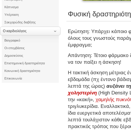
Κάπνισμα
Φυσική δραστηριότη
Υπέρταση
Σακχαρώδης διαβήτης
Ερώτηση: Υπάρχει κάποιο φ
Ο καρδιολόγος
όλους τους γνωστούς παρά
Βιογραφικό
έμφραγμα;
Οι επεμβάσεις
Απάντηση: Τέτοιο φάρμακο 
Δημοσιεύσεις
να τον παίξει η άσκηση!
Επιστημονική δραστηριότητα
Κοινωνική δραστηριότητα
Η τακτική άσκηση μέτριας έ
εβδομάδα (πχ έντονο βάδισ
Επικοινωνία
λεπτά της ώρας)
αυξάνει τ
χοληστερίνη
(High Density
την «κακή»,
χαμηλής πυκνό
τριγλυκερίδια. Εναλλακτικά
ίδια ευεργετικά αποτελέσμα
λεπτά τουλάχιστον κάθε εβδ
πρακτικός τρόπος που ξέρου