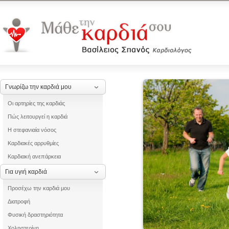
Γνωρίζω την καρδιά μου
Οι αρτηρίες της καρδιάς
Πώς λειτουργεί η καρδιά
Η στεφανιαία νόσος
Καρδιακές αρρυθμίες
Καρδιακή ανεπάρκεια
Για υγιή καρδιά
Προσέχω την καρδιά μου
Διατροφή
Φυσική δραστηριότητα
Χοληστερίνη