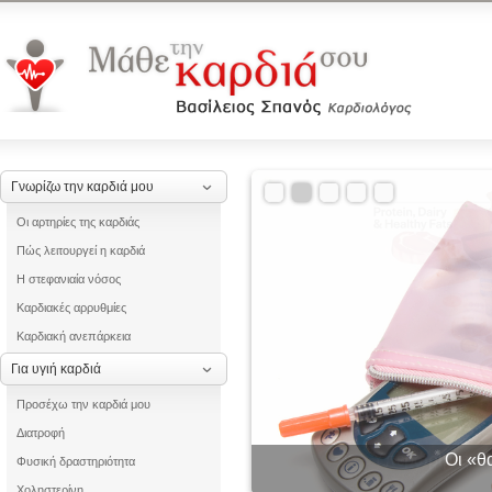
Γνωρίζω την καρδιά μου
Οι αρτηρίες της καρδιάς
Πώς λειτουργεί η καρδιά
Η στεφανιαία νόσος
Καρδιακές αρρυθμίες
Καρδιακή ανεπάρκεια
Για υγιή καρδιά
Προσέχω την καρδιά μου
Διατροφή
Οι «θ
Φυσική δραστηριότητα
Χοληστερίνη