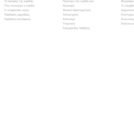
Οι αρτηρίες της καρδιάς
Προσέχω την καρδιά μου
Βιογραφικ
Πώς λειτουργεί η καρδιά
Διατροφή
Οι επεμβά
Η στεφανιαία νόσος
Φυσική δραστηριότητα
Δημοσιεύσ
Καρδιακές αρρυθμίες
Χοληστερίνη
Επιστημον
Καρδιακή ανεπάρκεια
Κάπνισμα
Κοινωνική
Υπέρταση
Επικοινων
Σακχαρώδης διαβήτης