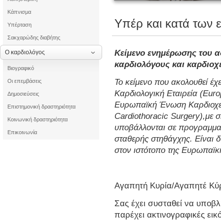
Κάπνισμα
Υπέρ και κατά των
Υπέρταση
Σακχαρώδης διαβήτης
Κείμενο ενημέρωσης του 
Ο καρδιολόγος
καρδιολόγους και καρδιοχ
Βιογραφικό
Το κείμενο που ακολουθεί έχ
Οι επεμβάσεις
Καρδιολογική Εταιρεία (
Euro
Δημοσιεύσεις
Ευρωπαϊκή Ένωση Καρδιοχει
Επιστημονική δραστηριότητα
Cardiothoracic
Surgery
),με 
Κοινωνική δραστηριότητα
υποβάλλονται σε προγραμματ
Επικοινωνία
σταθερής στηθάγχης. Είναι
στον ιστότοπο της Ευρωπαϊκή
Αγαπητή Κυρία/Αγαπητέ Κύ
Σας έχει συσταθεί να υποβλ
παρέχει ακτινογραφικές εικ