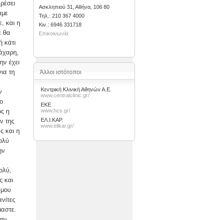
ρέσει
Ασκληπιού 31, Αθήνα, 106 80
αμε
Τηλ.: 210 367 4000
, και η
Kιν.: 6946 331718
ε θα
Επικοινωνία
ή κάτι
άχαρη,
ην έχει
ια τη
Άλλοι ιστότοποι
Κεντρική Κλινική Αθηνών Α.Ε.
ν
www.centralclinic.gr/
ο
ΕΚΕ
ς η
www.hcs.gr/
ΕΛ.Ι.ΚΑΡ.
ν της
www.elikar.gr/
ς και η
ολύ
ην
ολύ,
ς και
 μου
ανίτες
μαστε.
την