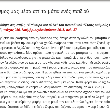
μος μας μέσα απ’ τα μάτια ενός παιδιού
ύθηκε στη στήλη “Επίκαιρα και άλλα” του περιοδικού “Στους ρυθμούς 
”,
τεύχος 230, Νοέμβριος/Δεκέμβριος 2011, σελ. 87
γύρισε κουρασμένη από τη δουλίτσα της, έγειρε στην αγκαλιά του μπαμπά 
τεί και βρήκα την ευκαιρία να χωθώ ανάμεσα τους, που είναι τόσο ζεστά, φ
μφανιστεί ο Αχιλλέας – ο Αχιλλέας είναι ο βλάκας ο μεγάλος μου αδερφός – 
 αυτός αγκαλίτσες. Μου αρέσει πολύ η αγκαλίτσα του μπαμπά και της μαμάς 
όλου να μαλώνουνε, γιατί ο μπαμπάς και η μαμά είναι κι οι δυο τους πολύ κ
τον Αχιλλέα, που σε κάνει να τσακώνεσαι κάθε τρεις και λίγο! Μερικές φορέ
ς δεν συμφωνεί με τη μαμά και έχουμε γκρίνιες, όπως τότε που αποφασίζα
λείο θα πάει ο αδερφός μου. Η μαμά ήθελε να πάει σε ένα μεγάλο σχολείο 
πίτι μας και ο μπαμπάς μου της έλεγε πως και το δικό μας, αυτό που έχουμε
 και πηγαίνει ο φίλος μου ο Φίλιππος, είναι μια χαρά. Κάθε φορά που ο Αχιλ
ντά, κοιτάζονταν με νόημα και σταματούσαν τη συζήτηση, αλλά εμένα με
ν και τους άκουγα να μαλώνουνε ποιο είναι το καλύτερο σχολείο για τον α
α μέρα ο μπαμπάς είπε πως δεν μπορούμε να πληρώνουμε κι άλλα λεφτά, φ
υμε για το σταθμό της μικρής, και η μαμά τον κοίταξε πολύ άγρια, όπως κοίτ
όταν έσπασε το βάζο της θείας Ουρανίας, δείχνοντας προς την μεριά μου. Ο