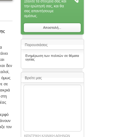
Στείλτε τα στοιχεία σας και
την ερώτησή σας, και θα
σας απαντήσoυμε
αμέσως.
Αποστολή...
της
Παρουσιάσεις
να
τάνει
Ενημέρωση των πολιτών σε θέματα
και
υγείας
και δεν
αλοί,
ς όμως
Βρείτε μας
νε σε
μακριά
 στη
λέας
δερφό
τάνουν
αξε τον
ΚΕΝΤΡΙΚΗ ΚΛΙΝΙΚΗ ΑΘΗΝΩΝ