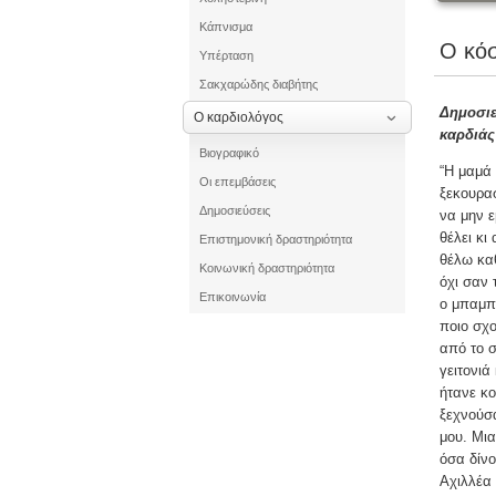
Κάπνισμα
Ο κόσ
Υπέρταση
Σακχαρώδης διαβήτης
Δημοσιε
Ο καρδιολόγος
καρδιάς
Βιογραφικό
“Η μαμά 
Οι επεμβάσεις
ξεκουρασ
Δημοσιεύσεις
να μην ε
θέλει κι
Επιστημονική δραστηριότητα
θέλω καθ
Κοινωνική δραστηριότητα
όχι σαν 
Επικοινωνία
ο μπαμπά
ποιο σχο
από το σ
γειτονιά
ήτανε κο
ξεχνούσα
μου. Μι
όσα δίνο
Αχιλλέα 