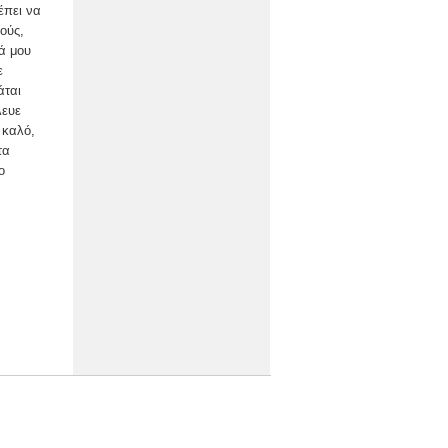
έπει να
ούς,
ά μου
ε
άται
λευε
 καλό,
τα
ο