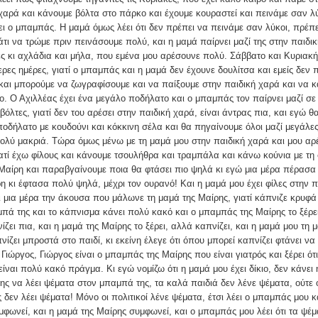
χαρά και κάνουμε βόλτα στο πάρκο και έχουμε κουραστεί και πεινάμε σαν λύ
ι ο μπαμπάς. Η μαμά όμως λέει ότι δεν πρέπει να πεινάμε σαν λύκοι, πρέπε
τι να τρώμε πριν πεινάσουμε πολύ, και η μαμά παίρνει μαζί της στην παιδι
 κι αχλάδια και μήλα, που εμένα μου αρέσουνε πολύ. Σάββατο και Κυριακή 
ερες ημέρες, γιατί ο μπαμπάς και η μαμά δεν έχουνε δουλίτσα και εμείς δεν 
και μπορούμε να ζωγραφίσουμε και να παίξουμε στην παιδική χαρά και να 
. Ο Αχιλλέας έχει ένα μεγάλο ποδήλατο και ο μπαμπάς τον παίρνει μαζί σε
βόλτες, γιατί δεν του αρέσει στην παιδική χαρά, είναι άντρας πια, και εγώ 
οδήλατο με κουδούνι και κόκκινη σέλα και θα πηγαίνουμε όλοι μαζί μεγάλε
ολύ μακριά. Τώρα όμως μένω με τη μαμά μου στην παιδική χαρά και μου αρ
ατί έχω φίλους και κάνουμε τσουλήθρα και τραμπάλα και κάνω κούνια με τη 
Μαίρη και παραβγαίνουμε ποια θα φτάσει πιο ψηλά κι εγώ μια μέρα πέρασα
η κι έφτασα πολύ ψηλά, μέχρι τον ουρανό! Και η μαμά μου έχει φίλες στην π
 μια μέρα την άκουσα που μάλωνε τη μαμά της Μαίρης, γιατί κάπνιζε κρυφ
πά της και το κάπνισμα κάνει πολύ κακό και ο μπαμπάς της Μαίρης το ξέρει
ίζει πια, και η μαμά της Μαίρης το ξέρει, αλλά καπνίζει, και η μαμά μου τη
πνίζει μπροστά στο παιδί, κι εκείνη έλεγε ότι όπου μπορεί καπνίζει φτάνει να
 Γιώργος, Γιώργος είναι ο μπαμπάς της Μαίρης που είναι γιατρός και ξέρει ότι
είναι πολύ κακό πράγμα. Κι εγώ νομίζω ότι η μαμά μου έχει δίκιο, δεν κάνει
ης να λέει ψέματα στον μπαμπά της, τα καλά παιδιά δεν λένε ψέματα, ούτε 
 δεν λέει ψέματα! Μόνο οι πολιτικοί λένε ψέματα, έτσι λέει ο μπαμπάς μου κ
φωνεί, και η μαμά της Μαίρης συμφωνεί, και ο μπαμπάς μου λέει ότι τα ψέμ