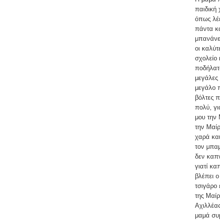
παιδική 
όπως λέε
πάντα κά
μπανάνες
οι καλύτ
σχολείο 
ποδήλατο
μεγάλες 
μεγάλο π
βόλτες π
πολύ, γι
μου την 
την Μαίρ
χαρά και
τον μπαμ
δεν καπν
γιατί κα
βλέπει ο
τσιγάρο 
της Μαίρ
Αχιλλέας
μαμά συμ