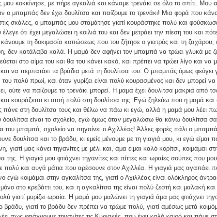
μου κοκκίνησε, με πήρε αγκαλιά και κάναμε τρενάκι σε όλο το σπίτι. Μου α
ν ο μπαμπάς δεν έχει δουλίτσα και παίζουμε το τρενάκι! Μια φορά που κάν
στις σκάλες, ο μπαμπάς μου σταμάτησε γιατί κουράστηκε πολύ και φούσκωσε
 έλεγε ότι έχει μεγαλώσει η κοιλιά του και δεν μετράει την πίεση του και πότ
κάνουμε τη δοκιμασία κοπώσεως που του ζήτησε ο γιατρός και τη ζαχάρου, 
η, δεν κατάλαβα καλά. Η μαμά δεν αφήνει τον μπαμπά να τρώει γλυκά με ζ
ζεύεται στο αίμα του και θα του κάνει κακό, και πρέπει να τρώει λίγο και να μ
 και να περπατάει τα βράδια μετά τη δουλίτσα του. Ο μπαμπάς όμως φεύγει γ
 του πολύ πρωί, και όταν γυρίζει είναι πολύ κουρασμένος και δεν μπορεί να
ι, ούτε να παίζουμε το τρενάκι μπορεί. Η μαμά έχει δουλίτσα μακριά από το
αι κουράζεται κι αυτή πολύ στη δουλίτσα της. Εγώ ζηλεύω που η μαμά και 
πάνε στη δουλίτσα τους και θέλω να πάω κι εγώ, αλλά η μαμά μου λέει πω
υ δουλίτσα είναι το σχολείο, εγώ όμως όταν μεγαλώσω θα κάνω δουλίτσα σα
ι του μπαμπά, σχολείο να πηγαίνει ο Αχιλλέας! Άλλες φορές πάλι ο μπαμπά
υνε δουλίτσα και το βράδυ, κι εμείς μένουμε με τη γιαγιά μου, κι εγώ είμαι π
η, γιατί μας κάνει τηγανίτες με μέλι και, άμα είμαι καλό κορίτσι, κοιμάμαι στ
α της. Η γιαγιά μου φτιάχνει τηγανίτες και πίττες και ωραίες σούπες που μου
 πολύ και αυγά μάτια που αρέσουνε στον Αχιλλέα. Η γιαγιά μας αγαπάει π
ο εγώ κοιμάμαι στην αγκαλίτσα της, γιατί ο Αχιλλέας είναι ολόκληρος άντρα
 μόνο στο κρεβάττι του, και η αγκαλίτσα της είναι πολύ ζεστή και μαλακή και
ολύ γιατί μυρίζει ωραία. Η μαμά μου μαλώνει τη γιαγιά άμα μας φτιάχνει τηγ
το βράδυ, γιατί το βράδυ δεν πρέπει να τρώμε πολύ, γιατί αμέσως μετά κοιμό
έει πως φτιάχνουμε τηγανίτες τις Κυριακές, που έχει καλό καιρό και πάμε σ