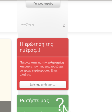
Για τους Ιατρούς
Η ερώτηση της
ημέρας..!
Παίρνω χάπι για την χοληστερίνη
και μου είπαν πως απαγορεύεται
να τρώω γκρέιπφρουτ. Είναι
αλήθεια;
Δείτε την απάντηση...
Ρωτήστε μας