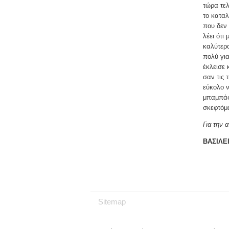
τώρα τελ
το καταλ
που δεν 
λέει ότι
καλύτερο
πολύ για
έκλεισε 
σαν τις 
εύκολο ν
μπαμπάς 
σκεφτόμ
Για την 
ΒΑΣΙΛΕ
Sitemap