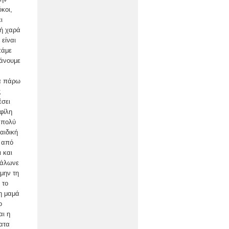
κοι,
ι
κή χαρά
είναι
πάμε
κάνουμε
θα πάρω
ς
έσει
φίλη
 πολύ
αιδική
ά από
 και
 μάλωνε
 μην τη
 το
 η μαμά
ο
αι η
ατα