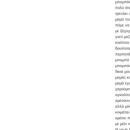
μπαμπάς 
πολύ ότα
τρενάκι 
μαμά του
πάμε να 
με ζάχαρ
γιατί μα
κοιλίτσα
δουλίτσα
περπατάε
μπαμπά κ
μπαμπάς 
δικιά μο
μαμάς κα
μαμά έχο
χαρούμεν
αγκαλίτσ
αρέσουνε
αλλά μόν
κοιμάται
αρέσει π
με μέλι 
Η μαμά λ