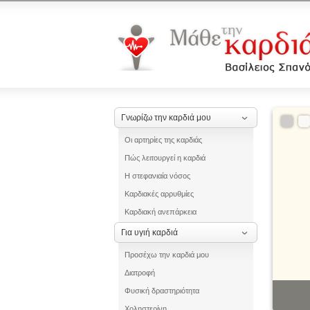
Γνωρίζω την καρδιά μου
Οι αρτηρίες της καρδιάς
Πώς λειτουργεί η καρδιά
Η στεφανιαία νόσος
Καρδιακές αρρυθμίες
Καρδιακή ανεπάρκεια
Για υγιή καρδιά
Προσέχω την καρδιά μου
Διατροφή
Φυσική δραστηριότητα
Χοληστερίνη