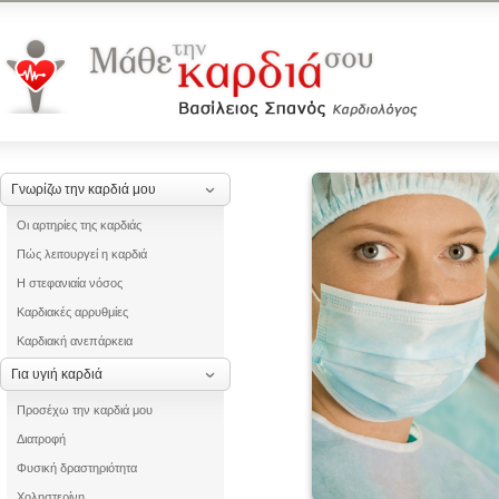
Γνωρίζω την καρδιά μου
Οι αρτηρίες της καρδιάς
Πώς λειτουργεί η καρδιά
Η στεφανιαία νόσος
Καρδιακές αρρυθμίες
Καρδιακή ανεπάρκεια
Για υγιή καρδιά
Προσέχω την καρδιά μου
Διατροφή
Φυσική δραστηριότητα
Χοληστερίνη