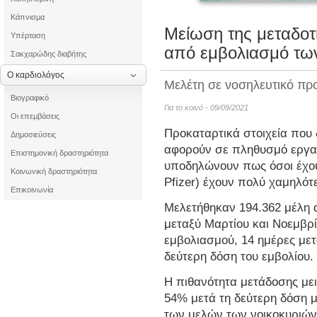
Κάπνισμα
Μείωση της μεταδοτ
Υπέρταση
από εμβολιασμό των
Σακχαρώδης διαβήτης
Ο καρδιολόγος
Μελέτη σε νοσηλευτικό πρ
Βιογραφικό
Για το κοινό - 09/09/2021
Οι επεμβάσεις
Προκαταρτικά στοιχεία που
Δημοσιεύσεις
αφορούν σε πληθυσμό εργα
Επιστημονική δραστηριότητα
υποδηλώνουν πως όσοι έχουν
Κοινωνική δραστηριότητα
Pfizer) έχουν πολύ χαμηλό
Επικοινωνία
Μελετήθηκαν 194.362 μέλη 
μεταξύ Μαρτίου και Νοεμβρί
εμβολιασμού, 14 ημέρες μετ
δεύτερη δόση του εμβολίου.
Η πιθανότητα μετάδοσης με
54% μετά τη δεύτερη δόση 
των μελών των νοικοκυριών