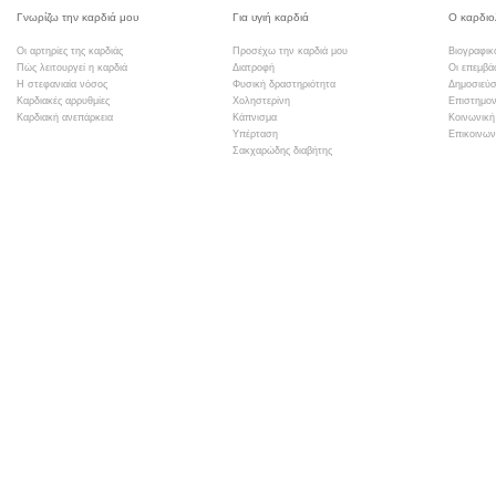
Γνωρίζω την καρδιά μου
Για υγιή καρδιά
Ο καρδιο
Οι αρτηρίες της καρδιάς
Προσέχω την καρδιά μου
Βιογραφικ
Πώς λειτουργεί η καρδιά
Διατροφή
Οι επεμβά
Η στεφανιαία νόσος
Φυσική δραστηριότητα
Δημοσιεύσ
Καρδιακές αρρυθμίες
Χοληστερίνη
Επιστημον
Καρδιακή ανεπάρκεια
Κάπνισμα
Κοινωνική
Υπέρταση
Επικοινων
Σακχαρώδης διαβήτης