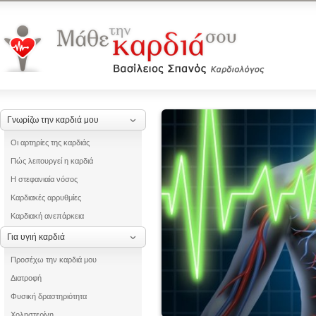
Γνωρίζω την καρδιά μου
Οι αρτηρίες της καρδιάς
Πώς λειτουργεί η καρδιά
Η στεφανιαία νόσος
Καρδιακές αρρυθμίες
Καρδιακή ανεπάρκεια
Για υγιή καρδιά
Προσέχω την καρδιά μου
Διατροφή
Φυσική δραστηριότητα
Χοληστερίνη