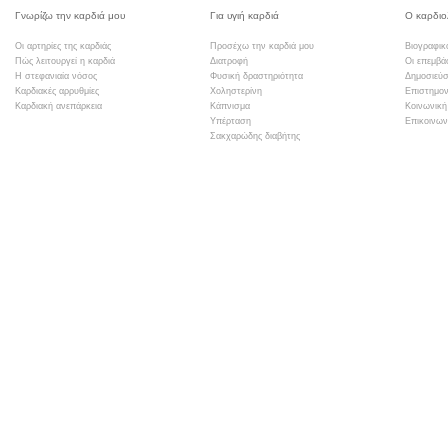
Γνωρίζω την καρδιά μου
Για υγιή καρδιά
Ο καρδιο
Οι αρτηρίες της καρδιάς
Προσέχω την καρδιά μου
Βιογραφικ
Πώς λειτουργεί η καρδιά
Διατροφή
Οι επεμβά
Η στεφανιαία νόσος
Φυσική δραστηριότητα
Δημοσιεύσ
Καρδιακές αρρυθμίες
Χοληστερίνη
Επιστημον
Καρδιακή ανεπάρκεια
Κάπνισμα
Κοινωνική
Υπέρταση
Επικοινων
Σακχαρώδης διαβήτης