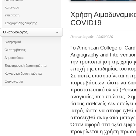
Κάπνισμα
Χρήση Αιμοδυναμικο
Υπέρταση
COVID19
Σακχαρώδης διαβήτης
Ο καρδιολόγος
Για τους Ιατρούς - 29/03/2020
Βιογραφικό
Το American College of Card
Οι επεμβάσεις
Angiography and Interventio
Δημοσιεύσεις
την τροποποίηση της χρήση
Επιστημονική δραστηριότητα
εποχή της επιδημίας του κ
Κοινωνική δραστηριότητα
Σε αυτές επισημαίνεται η 
Επικοινωνία
παρεμβάσεων, ώστε να διατί
προστατευτικό υλικό (Person
αναγκαίες περιπτώσεις. Ση
όσους ασθενείς δεν επείγε
ιατρό, ώστε να αποφευχθεί
αποδειχθεί αναγκαία μεταγ
Όσον αφορά στα οξέα εμφρ
προκρίνεται η χρήση πρωτο