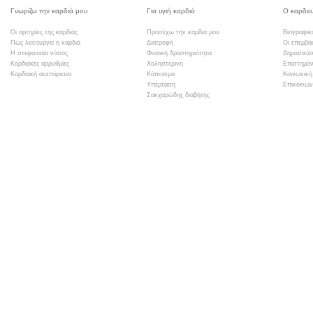
Γνωρίζω την καρδιά μου
Για υγιή καρδιά
Ο καρδιο
Οι αρτηρίες της καρδιάς
Προσέχω την καρδιά μου
Βιογραφικ
Πώς λειτουργεί η καρδιά
Διατροφή
Οι επεμβά
Η στεφανιαία νόσος
Φυσική δραστηριότητα
Δημοσιεύσ
Καρδιακές αρρυθμίες
Χοληστερίνη
Επιστημον
Καρδιακή ανεπάρκεια
Κάπνισμα
Κοινωνική
Υπέρταση
Επικοινων
Σακχαρώδης διαβήτης