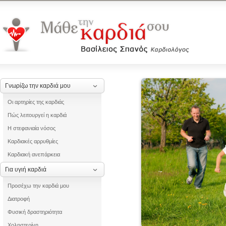
Γνωρίζω την καρδιά μου
Οι αρτηρίες της καρδιάς
Πώς λειτουργεί η καρδιά
Η στεφανιαία νόσος
Καρδιακές αρρυθμίες
Καρδιακή ανεπάρκεια
Για υγιή καρδιά
Προσέχω την καρδιά μου
Διατροφή
Φυσική δραστηριότητα
Χοληστερίνη