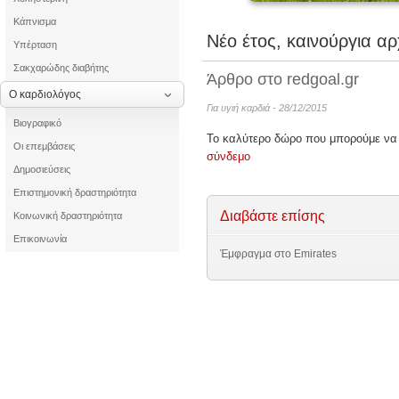
Κάπνισμα
Νέο έτος, καινούργια αρ
Υπέρταση
Σακχαρώδης διαβήτης
Άρθρο στο redgoal.gr
Ο καρδιολόγος
Για υγιή καρδιά - 28/12/2015
Βιογραφικό
Το καλύτερο δώρο που μπορούμε να κ
Οι επεμβάσεις
σύνδεμο
Δημοσιεύσεις
Επιστημονική δραστηριότητα
Διαβάστε επίσης
Κοινωνική δραστηριότητα
Επικοινωνία
Έμφραγμα στο Emirates