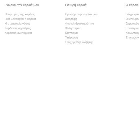
Γνωρίζω την καρδιά μου
Για υγιή καρδιά
Ο καρδιο
Οι αρτηρίες της καρδιάς
Προσέχω την καρδιά μου
Βιογραφικ
Πώς λειτουργεί η καρδιά
Διατροφή
Οι επεμβά
Η στεφανιαία νόσος
Φυσική δραστηριότητα
Δημοσιεύσ
Καρδιακές αρρυθμίες
Χοληστερίνη
Επιστημον
Καρδιακή ανεπάρκεια
Κάπνισμα
Κοινωνική
Υπέρταση
Επικοινων
Σακχαρώδης διαβήτης