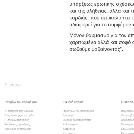
υπάρξεως ερωτικής σχέσεω
και της αλήθειας, αλλά και τ
καρδιάς, που αποκαλύπτει τό
αδιαφορεί για το συμφέρον 
Μόνον θαυμασμό για τον επ
χαριτωμένο αλλά και σοφό α
σωθούμε μαθαίνοντας”.
Sitemap
Γνωρίζω την καρδιά μου
Για υγιή καρδιά
Ο καρδιο
Οι αρτηρίες της καρδιάς
Προσέχω την καρδιά μου
Βιογραφικ
Πώς λειτουργεί η καρδιά
Διατροφή
Οι επεμβά
Η στεφανιαία νόσος
Φυσική δραστηριότητα
Δημοσιεύσ
Καρδιακές αρρυθμίες
Χοληστερίνη
Επιστημον
Καρδιακή ανεπάρκεια
Κάπνισμα
Κοινωνική
Υπέρταση
Επικοινων