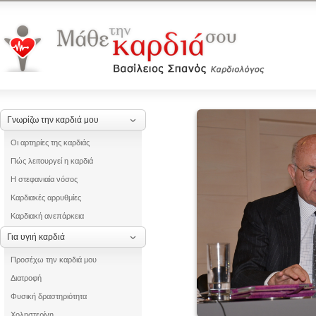
Γνωρίζω την καρδιά μου
Οι αρτηρίες της καρδιάς
Πώς λειτουργεί η καρδιά
Η στεφανιαία νόσος
Καρδιακές αρρυθμίες
Καρδιακή ανεπάρκεια
Για υγιή καρδιά
Προσέχω την καρδιά μου
Διατροφή
Φυσική δραστηριότητα
Χοληστερίνη