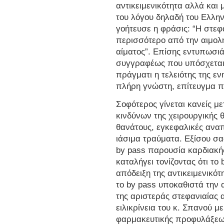
αντικειμενικότητα αλλά και
του λόγου δηλαδή του Ελλη
γοήτευσε η φράσις: “Η στεφ
περισσότερο από την αιμολη
αίματος”. Επίσης εντυπωσιά
συγγραφέως που υπόσχεται ό
πράγματι η τελειότης της 
πλήρη γνώστη, επίτευγμα π
Σοφότερος γίνεται κανείς μ
κινδύνων της χειρουργικής 
θανάτους, εγκεφαλικές αναπ
ιάσιμα τραύματα. Εξίσου σα
by pass παρουσία καρδιακή
καταλήγει τονίζοντας ότι το
απόδειξη της αντικειμενικότ
το by pass υποκαθιστά την 
της αριστεράς στεφανιαίας
ειλικρίνεια του κ. Σπανού μ
φαρμακευτικής προφυλάξεως