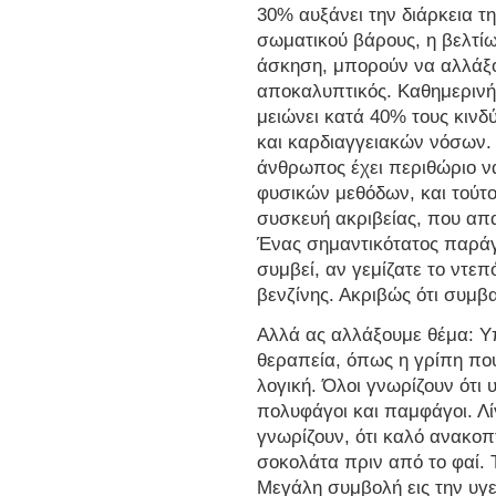
30% αυξάνει την διάρκεια τ
σωματικού βάρους, η βελτίω
άσκηση, μπορούν να αλλάξο
αποκαλυπτικός. Καθημερινή
μειώνει κατά 40% τους κινδ
και καρδιαγγειακών νόσων. 
άνθρωπος έχει περιθώριο να
φυσικών μεθόδων, και τούτο
συσκευή ακριβείας, που απα
Ένας σημαντικότατος παράγων
συμβεί, αν γεμίζατε το ντεπ
βενζίνης. Ακριβώς ότι συμβα
Αλλά ας αλλάξουμε θέμα: Υ
θεραπεία, όπως η γρίπη που
λογική. Όλοι γνωρίζουν ότι
πολυφάγοι και παμφάγοι. Λί
γνωρίζουν, ότι καλό ανακοπ
σοκολάτα πριν από το φαί. Τ
Mεγάλη συμβολή εις την υγεί