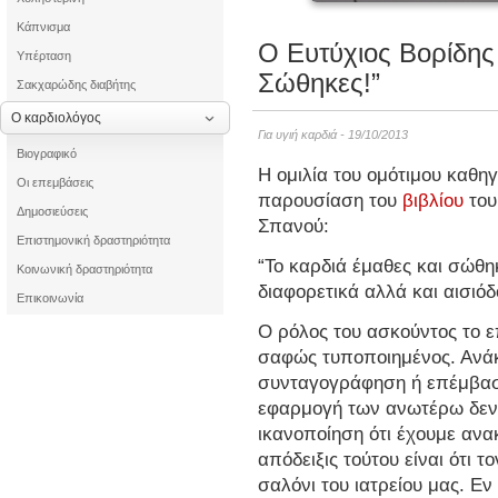
Κάπνισμα
Ο Ευτύχιος Βορίδης 
Υπέρταση
Σώθηκες!”
Σακχαρώδης διαβήτης
Ο καρδιολόγος
Για υγιή καρδιά - 19/10/2013
Βιογραφικό
Η ομιλία του ομότιμου καθη
Οι επεμβάσεις
παρουσίαση του
βιβλίου
του
Δημοσιεύσεις
Σπανού:
Επιστημονική δραστηριότητα
“Το καρδιά έμαθες και σώθη
Κοινωνική δραστηριότητα
διαφορετικά αλλά και αισιόδο
Επικοινωνία
Ο ρόλος του ασκούντος το ε
σαφώς τυποποιημένος. Ανάκ
συνταγογράφηση ή επέμβασ
εφαρμογή των ανωτέρω δεν 
ικανοποίηση ότι έχουμε ανα
απόδειξις τούτου είναι ότι 
σαλόνι του ιατρείου μας. Εν