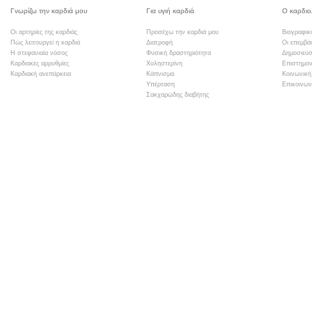
Γνωρίζω την καρδιά μου
Για υγιή καρδιά
Ο καρδιο
Οι αρτηρίες της καρδιάς
Προσέχω την καρδιά μου
Βιογραφικ
Πώς λειτουργεί η καρδιά
Διατροφή
Οι επεμβά
Η στεφανιαία νόσος
Φυσική δραστηριότητα
Δημοσιεύσ
Καρδιακές αρρυθμίες
Χοληστερίνη
Επιστημον
Καρδιακή ανεπάρκεια
Κάπνισμα
Κοινωνική
Υπέρταση
Επικοινων
Σακχαρώδης διαβήτης