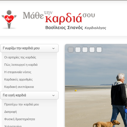
Γνωρίζω την καρδιά μου
Οι αρτηρίες της καρδιάς
Πώς λειτουργεί η καρδιά
Η στεφανιαία νόσος
Καρδιακές αρρυθμίες
Καρδιακή ανεπάρκεια
Για υγιή καρδιά
Προσέχω την καρδιά μου
Διατροφή
Φυσική δραστηριότητα
Χοληστερίνη