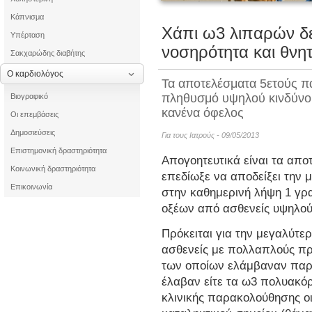
Κάπνισμα
Τα οφέλη τ
Χάπι ω3 λιπαρών δε
Υπέρταση
νοσηρότητα και θνη
Σακχαρώδης διαβήτης
Μυοκαρδίτιδα μ
Ο καρδιολόγος
Τα αποτελέσματα 5ετούς 
πληθυσμό υψηλού κινδύνο
Βιογραφικό
κανένα όφελος
Οι επεμβάσεις
Δημοσιεύσεις
Για τους Ιατρούς - 09/05/2013
Επιστημονική δραστηριότητα
Απογοητευτικά είναι τα απο
Κοινωνική δραστηριότητα
επεδίωξε να αποδείξει την 
Επικοινωνία
στην καθημερινή λήψη 1 γ
οξέων από ασθενείς υψηλού
Πρόκειται για την μεγαλύτερ
ασθενείς με πολλαπλούς πρ
των οποίων ελάμβαναν παρά
έλαβαν είτε τα ω3 πολυακόρ
κλινικής παρακολούθησης ο