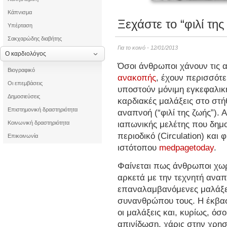
Κάπνισμα
Ξεχάστε το “φιλί της
Υπέρταση
Σακχαρώδης διαβήτης
Για το κοινό - 12/01/2013
Ο καρδιολόγος
Όσοι άνθρωποι χάνουν τις αι
Βιογραφικό
ανακοπής
, έχουν περισσότ
Οι επεμβάσεις
υποστούν μόνιμη εγκεφαλικ
Δημοσιεύσεις
καρδιακές μαλάξεις στο στή
Επιστημονική δραστηριότητα
αναπνοή (“φιλί της ζωής”).
ιαπωνικής μελέτης που δημο
Κοινωνική δραστηριότητα
περιοδικό (Circulation) και 
Επικοινωνία
ιστότοπου
medpagetoday
.
Φαίνεται πως άνθρωποι χωρ
αρκετά με την τεχνητή αναπ
επαναλαμβανόμενες μαλάξει
συνανθρώπου τους. Η έκβαση
οι μαλάξεις και, κυρίως, όσ
απινίδωση, χάρις στην χρη