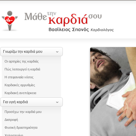
Γνωρίζω την καρδιά μου
Οι αρτηρίες της καρδιάς
Πώς λειτουργεί η καρδιά
Η στεφανιαία νόσος
Καρδιακές αρρυθμίες
Καρδιακή ανεπάρκεια
Για υγιή καρδιά
Προσέχω την καρδιά μου
Διατροφή
Φυσική δραστηριότητα
Χοληστερίνη