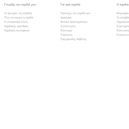
Γνωρίζω την καρδιά μου
Για υγιή καρδιά
Ο καρδιο
Οι αρτηρίες της καρδιάς
Προσέχω την καρδιά μου
Βιογραφικ
Πώς λειτουργεί η καρδιά
Διατροφή
Οι επεμβά
Η στεφανιαία νόσος
Φυσική δραστηριότητα
Δημοσιεύσ
Καρδιακές αρρυθμίες
Χοληστερίνη
Επιστημον
Καρδιακή ανεπάρκεια
Κάπνισμα
Κοινωνική
Υπέρταση
Επικοινων
Σακχαρώδης διαβήτης