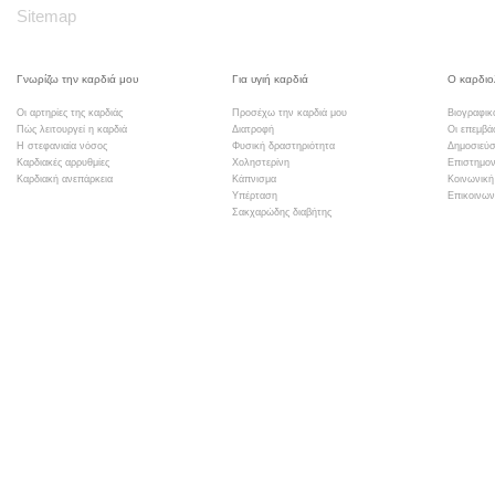
Sitemap
Γνωρίζω την καρδιά μου
Για υγιή καρδιά
Ο καρδιο
Οι αρτηρίες της καρδιάς
Προσέχω την καρδιά μου
Βιογραφικ
Πώς λειτουργεί η καρδιά
Διατροφή
Οι επεμβά
Η στεφανιαία νόσος
Φυσική δραστηριότητα
Δημοσιεύσ
Καρδιακές αρρυθμίες
Χοληστερίνη
Επιστημον
Καρδιακή ανεπάρκεια
Κάπνισμα
Κοινωνική
Υπέρταση
Επικοινων
Σακχαρώδης διαβήτης