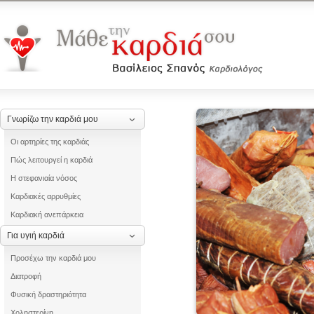
Γνωρίζω την καρδιά μου
Οι αρτηρίες της καρδιάς
Πώς λειτουργεί η καρδιά
Η στεφανιαία νόσος
Καρδιακές αρρυθμίες
Καρδιακή ανεπάρκεια
Για υγιή καρδιά
Προσέχω την καρδιά μου
Διατροφή
Φυσική δραστηριότητα
Χοληστερίνη