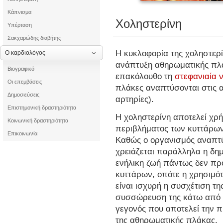
Κάπνισμα
Χοληστερίνη
Υπέρταση
Σακχαρώδης διαβήτης
Η κυκλοφορία της χοληστερί
Ο καρδιολόγος
ανάπτυξη αθηρωματικής πλά
Βιογραφικό
επακόλουθο τη
στεφανιαία 
Οι επεμβάσεις
πλάκες αναπτύσονται στις α
Δημοσιεύσεις
αρτηρίες).
Επιστημονική δραστηριότητα
Η χοληστερίνη αποτελεί χρή
Κοινωνική δραστηριότητα
περιβλήματος των κυττάρων
Επικοινωνία
Καθώς ο οργανισμός αναπτύ
χρειάζεται παράλληλα η δημ
ενήλικη ζωή πάντως δεν πρ
κυττάρων, οπότε η χρησιμότη
είναι ισχυρή η συσχέτιση τ
συσσώρευση της κάτω από τ
γεγονός που αποτελεί την π
της αθηρωματικής πλάκας.